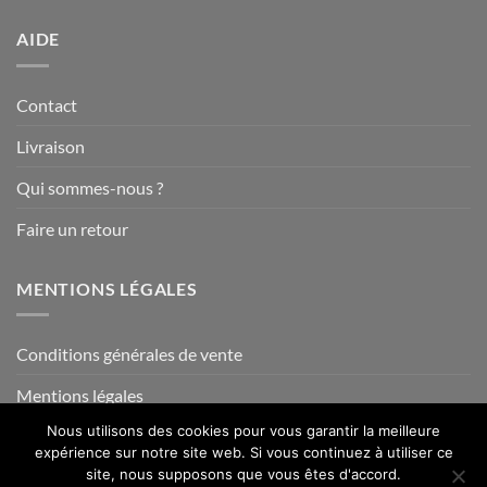
AIDE
Contact
Livraison
Qui sommes-nous ?
Faire un retour
MENTIONS LÉGALES
Conditions générales de vente
Mentions légales
Nous utilisons des cookies pour vous garantir la meilleure
expérience sur notre site web. Si vous continuez à utiliser ce
site, nous supposons que vous êtes d'accord.
Visa
PayPal
MasterCard
Credit