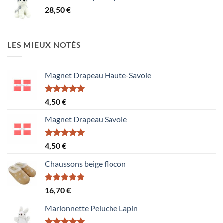
1,50 €
28,50
€
à
15,60 €
LES MIEUX NOTÉS
Magnet Drapeau Haute-Savoie
Note
5.00
4,50
€
sur 5
Magnet Drapeau Savoie
Note
5.00
4,50
€
sur 5
Chaussons beige flocon
Note
5.00
16,70
€
sur 5
Marionnette Peluche Lapin