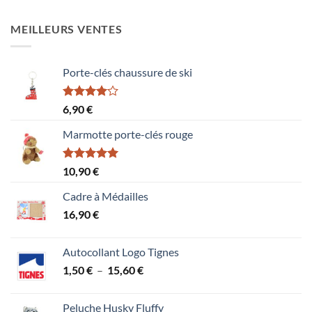
MEILLEURS VENTES
Porte-clés chaussure de ski
Note
6,90
€
4.00
sur
5
Marmotte porte-clés rouge
Note
5.00
10,90
€
sur 5
Cadre à Médailles
16,90
€
Autocollant Logo Tignes
Plage
1,50
€
–
15,60
€
de
prix :
Peluche Husky Fluffy