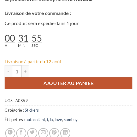
Livraison de votre commande :
Ce produit sera expédié dans 1 jour
00
31
55
H
MIN
SEC
Livraison à partir du 12 août
quantité de Autocollant I Love La Sambuy
AJOUTER AU PANIER
UGS :
A0859
Catégorie :
Stickers
Étiquettes :
autocollant
,
i
,
la
,
love
,
sambuy