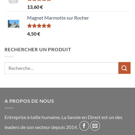
Note
5.00
13,60
€
sur 5
Magnet Marmotte sur Rocher
Note
5.00
4,50
€
sur 5
RECHERCHER UN PRODUIT
Recherche
pour :
A PROPOS DE NOUS
Entreprise à taille humaine, La Savoie en Direct est un des
leaders de son secteur depuis 2014.