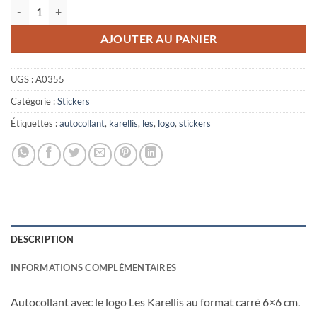
quantité de Autocollant Logo Les Karellis
AJOUTER AU PANIER
UGS :
A0355
Catégorie :
Stickers
Étiquettes :
autocollant
,
karellis
,
les
,
logo
,
stickers
DESCRIPTION
INFORMATIONS COMPLÉMENTAIRES
Autocollant avec le logo Les Karellis au format carré 6×6 cm.