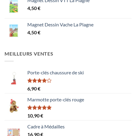
Magnet Dessin VTT La Plagne
4,50
€
Magnet Dessin Vache La Plagne
4,50
€
MEILLEURS VENTES
Porte-clés chaussure de ski
Note
6,90
€
4.00
sur
5
Marmotte porte-clés rouge
Note
5.00
10,90
€
sur 5
Cadre à Médailles
16,90
€