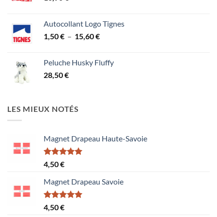
Autocollant Logo Tignes
Plage
1,50
€
–
15,60
€
de
prix :
Peluche Husky Fluffy
1,50 €
28,50
€
à
15,60 €
LES MIEUX NOTÉS
Magnet Drapeau Haute-Savoie
Note
5.00
4,50
€
sur 5
Magnet Drapeau Savoie
Note
5.00
4,50
€
sur 5