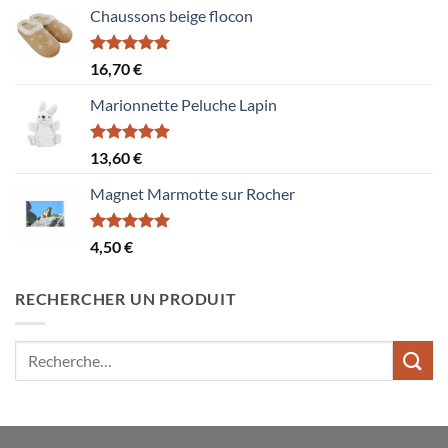
Chaussons beige flocon
Note
5.00
16,70
€
sur 5
Marionnette Peluche Lapin
Note
5.00
13,60
€
sur 5
Magnet Marmotte sur Rocher
Note
5.00
4,50
€
sur 5
RECHERCHER UN PRODUIT
Recherche
pour :