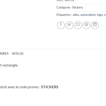
UGS :
A0932
Catégorie :
Stickers
Étiquettes :
allos
,
autocollant
,
logo
,
s
AIRES
AVIS (0)
t rectangle.
duit avec le code promo :
STICKERS