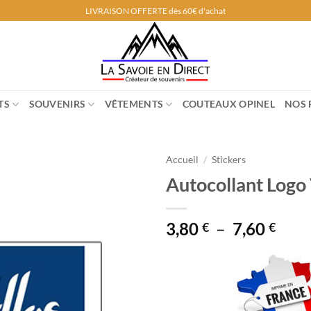
LIVRAISON OFFERTE dès 60€ d'achat
TS
SOUVENIRS
VÊTEMENTS
COUTEAUX OPINEL
NOS 
Accueil
/
Stickers
Autocollant Logo 
Plag
3,80
–
7,60
€
€
de
prix 
3,80
à