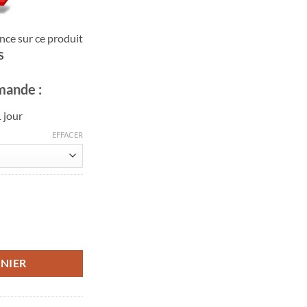
 €
nce sur ce produit
S
mande :
 jour
EFFACER
d'Allos
NIER