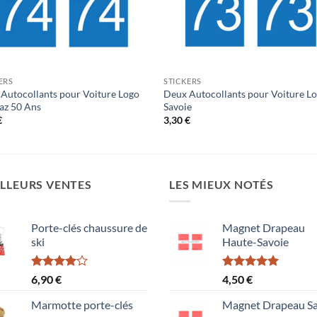
ERS
STICKERS
Autocollants pour Voiture Logo
Deux Autocollants pour Voiture L
az 50 Ans
Savoie
€
3,30
€
LLEURS VENTES
LES MIEUX NOTÉS
Porte-clés chaussure de
Magnet Drapeau
ski
Haute-Savoie
Note
Note
5.00
6,90
€
4,50
€
4.00
sur
sur 5
5
Marmotte porte-clés
Magnet Drapeau Sa