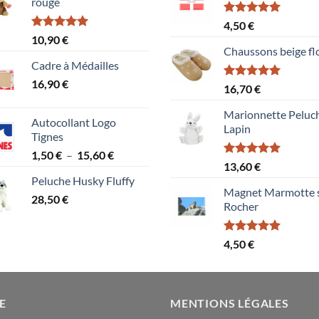
rouge
Note
5.00
4,50
€
sur 5
Note
5.00
10,90
€
sur 5
Chaussons beige fl
Cadre à Médailles
16,90
€
Note
5.00
16,70
€
sur 5
Marionnette Peluc
Autocollant Logo
Lapin
Tignes
Plage
1,50
€
–
15,60
€
Note
5.00
13,60
€
de
sur 5
Peluche Husky Fluffy
prix :
Magnet Marmotte 
28,50
€
1,50 €
Rocher
à
15,60 €
Note
5.00
4,50
€
sur 5
E
MENTIONS LÉGALES