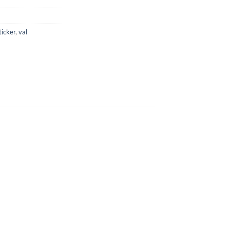
ticker
,
val