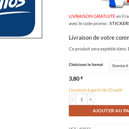
7,60
LIVRAISON GRATUITE
en Fra
avec le code promo :
STICKER
Livraison de votre com
Ce produit sera expédié dans 1
Choisissez le format
3,80
€
Livraison à partir du 10 août
quantité de Autocollant Logo Val 
AJOUTER AU PA