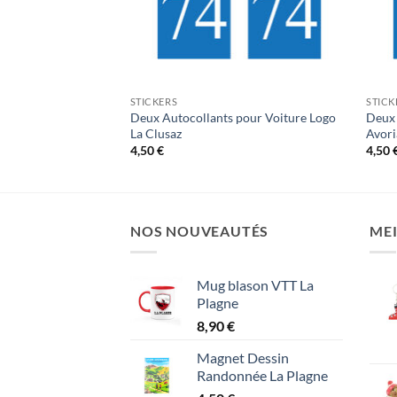
STICKERS
STICK
Deux Autocollants pour Voiture Logo
Deux 
Les Angles
La Clusaz
Avori
4,50
€
4,50
NOS NOUVEAUTÉS
MEI
Mug blason VTT La
Plagne
8,90
€
Magnet Dessin
Randonnée La Plagne