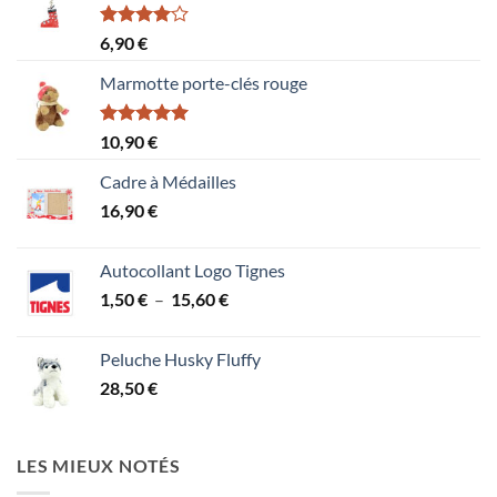
Note
6,90
€
4.00
sur
5
Marmotte porte-clés rouge
Note
5.00
10,90
€
sur 5
Cadre à Médailles
16,90
€
Autocollant Logo Tignes
Plage
1,50
€
–
15,60
€
de
prix :
Peluche Husky Fluffy
1,50 €
28,50
€
à
15,60 €
LES MIEUX NOTÉS