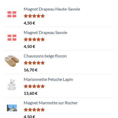
Magnet Drapeau Haute-Savoie
Note
5.00
4,50
€
sur 5
Magnet Drapeau Savoie
Note
5.00
4,50
€
sur 5
Chaussons beige flocon
Note
5.00
16,70
€
sur 5
Marionnette Peluche Lapin
Note
5.00
13,60
€
sur 5
Magnet Marmotte sur Rocher
Note
5.00
4,50
€