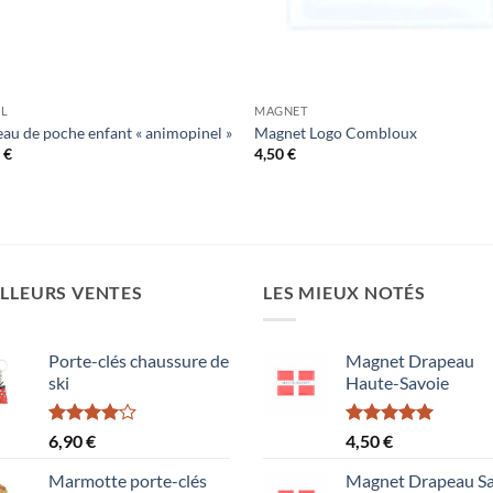
EL
MAGNET
au de poche enfant « animopinel »
Magnet Logo Combloux
0
€
4,50
€
LLEURS VENTES
LES MIEUX NOTÉS
Porte-clés chaussure de
Magnet Drapeau
ski
Haute-Savoie
Note
Note
5.00
6,90
€
4,50
€
4.00
sur
sur 5
5
Marmotte porte-clés
Magnet Drapeau Sa