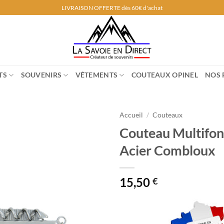
LIVRAISON OFFERTE dès 60€ d'achat
TS
SOUVENIRS
VÊTEMENTS
COUTEAUX OPINEL
NOS 
Accueil
/
Couteaux
Couteau Multifon
Acier Combloux
15,50
€