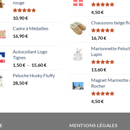
rouge
Note
5.00
4,50
€
sur 5
Note
5.00
10,90
€
sur 5
Chaussons beige fl
Cadre à Médailles
16,90
€
Note
5.00
16,70
€
sur 5
Marionnette Peluc
Autocollant Logo
Lapin
Tignes
Plage
1,50
€
–
15,60
€
Note
5.00
13,60
€
de
sur 5
Peluche Husky Fluffy
prix :
Magnet Marmotte 
28,50
€
1,50 €
Rocher
à
15,60 €
Note
5.00
4,50
€
sur 5
E
MENTIONS LÉGALES