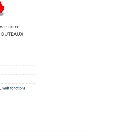
nce sur ce
COUTEAUX
,
multifonctions