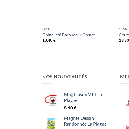
OPINEL
OPIN
ne
Opinel n°8 Baroudeur Grenat
Coute
13,40
€
13,5
NOS NOUVEAUTÉS
MEI
Mug blason VTT La
Plagne
8,90
€
Magnet Dessin
Randonnée La Plagne