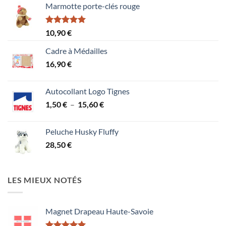
5
Marmotte porte-clés rouge
Note
5.00
10,90
€
sur 5
Cadre à Médailles
16,90
€
Autocollant Logo Tignes
Plage
1,50
€
–
15,60
€
de
prix :
Peluche Husky Fluffy
1,50 €
28,50
€
à
15,60 €
LES MIEUX NOTÉS
Magnet Drapeau Haute-Savoie