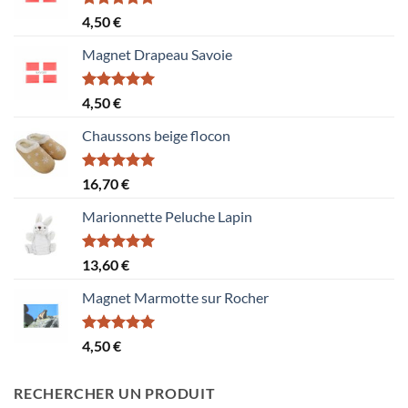
Note
5.00
4,50
€
sur 5
Magnet Drapeau Savoie
Note
5.00
4,50
€
sur 5
Chaussons beige flocon
Note
5.00
16,70
€
sur 5
Marionnette Peluche Lapin
Note
5.00
13,60
€
sur 5
Magnet Marmotte sur Rocher
Note
5.00
4,50
€
sur 5
RECHERCHER UN PRODUIT