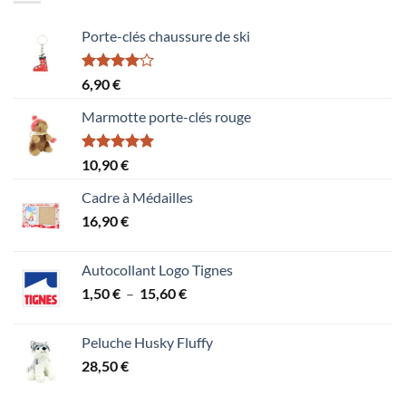
Porte-clés chaussure de ski
Note
6,90
€
4.00
sur
5
Marmotte porte-clés rouge
Note
5.00
10,90
€
sur 5
Cadre à Médailles
16,90
€
Autocollant Logo Tignes
Plage
1,50
€
–
15,60
€
de
prix :
Peluche Husky Fluffy
1,50 €
28,50
€
à
15,60 €