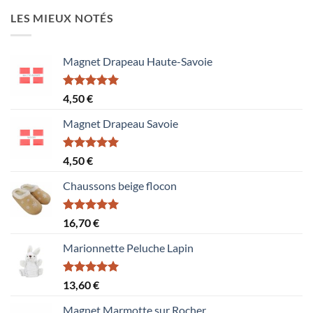
LES MIEUX NOTÉS
Magnet Drapeau Haute-Savoie
Note
5.00
4,50
€
sur 5
Magnet Drapeau Savoie
Note
5.00
4,50
€
sur 5
Chaussons beige flocon
Note
5.00
16,70
€
sur 5
Marionnette Peluche Lapin
Note
5.00
13,60
€
sur 5
Magnet Marmotte sur Rocher