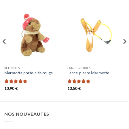
PELUCHES
LANCE-PIERRES
Marmotte porte-clés rouge
Lance-pierre Marmotte
Note
5
sur
Note
5
sur
10,90
€
10,50
€
5
5
NOS NOUVEAUTÉS