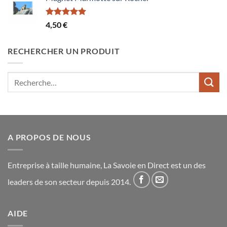
Note
5.00
4,50
€
sur 5
RECHERCHER UN PRODUIT
Recherche
pour :
A PROPOS DE NOUS
Entreprise à taille humaine, La Savoie en Direct est un des
leaders de son secteur depuis 2014.
AIDE