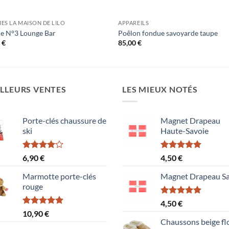
ES LA MAISON DE LILO
APPAREILS
e N°3 Lounge Bar
Poêlon fondue savoyarde taupe
0
€
85,00
€
LLEURS VENTES
LES MIEUX NOTÉS
Porte-clés chaussure de
Magnet Drapeau
ski
Haute-Savoie
Note
Note
5.00
6,90
€
4,50
€
4.00
sur
sur 5
5
Marmotte porte-clés
Magnet Drapeau Sa
rouge
Note
5.00
4,50
€
sur 5
Note
5.00
10,90
€
sur 5
Chaussons beige fl