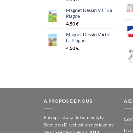
Magnet Dessin VTT La
Plagne
4,50
€
Magnet Dessin Vache
La Plagne
4,50
€
A PROPOS DE NOUS
AID
Entreprise à taille humaine, La
Con
Savoie en Direct est un des leaders
Livr
de son secteur depuis 2014.