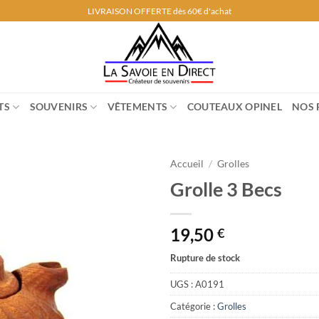
LIVRAISON OFFERTE dès 60€ d'achat
TS
SOUVENIRS
VÊTEMENTS
COUTEAUX OPINEL
NOS 
Accueil
/
Grolles
Grolle 3 Becs
19,50
€
Rupture de stock
UGS :
A0191
Catégorie :
Grolles