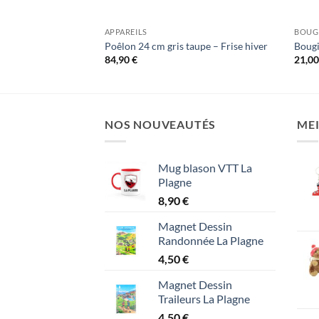
APPAREILS
BOUGI
Poêlon 24 cm gris taupe – Frise hiver
Bougi
84,90
€
21,0
NOS NOUVEAUTÉS
MEI
Mug blason VTT La
Plagne
8,90
€
Magnet Dessin
Randonnée La Plagne
4,50
€
Magnet Dessin
Traileurs La Plagne
4,50
€