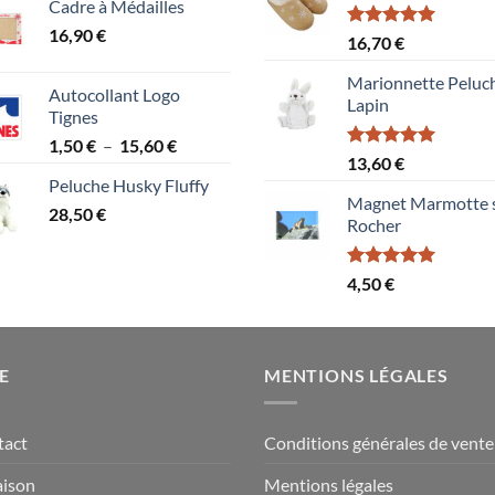
Cadre à Médailles
16,90
€
Note
5.00
16,70
€
sur 5
Marionnette Peluc
Autocollant Logo
Lapin
Tignes
Plage
1,50
€
–
15,60
€
Note
5.00
13,60
€
de
sur 5
Peluche Husky Fluffy
prix :
Magnet Marmotte 
28,50
€
1,50 €
Rocher
à
15,60 €
Note
5.00
4,50
€
sur 5
E
MENTIONS LÉGALES
tact
Conditions générales de vente
aison
Mentions légales