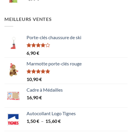
MEILLEURS VENTES
Porte-clés chaussure de ski
Note
6,90
€
4.00
sur
5
Marmotte porte-clés rouge
Note
5.00
10,90
€
sur 5
Cadre à Médailles
16,90
€
Autocollant Logo Tignes
Plage
1,50
€
–
15,60
€
de