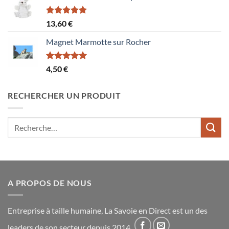
Note
5.00
13,60
€
sur 5
Magnet Marmotte sur Rocher
Note
5.00
4,50
€
sur 5
RECHERCHER UN PRODUIT
Recherche
pour :
A PROPOS DE NOUS
Entreprise à taille humaine, La Savoie en Direct est un des
leaders de son secteur depuis 2014.