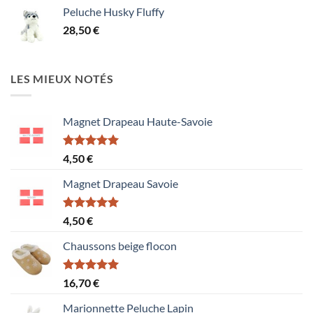
prix :
Peluche Husky Fluffy
1,50 €
28,50
€
à
15,60 €
LES MIEUX NOTÉS
Magnet Drapeau Haute-Savoie
Note
5.00
4,50
€
sur 5
Magnet Drapeau Savoie
Note
5.00
4,50
€
sur 5
Chaussons beige flocon
Note
5.00
16,70
€
sur 5
Marionnette Peluche Lapin