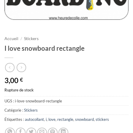
Accueil
/
Stickers
I love snowboard rectangle
3,00
€
Rupture de stock
UGS :
i-love-snowboard-rectangle
Catégorie :
Stickers
Étiquettes :
autocollant
,
i
,
love
,
rectangle
,
snowboard
,
stickers