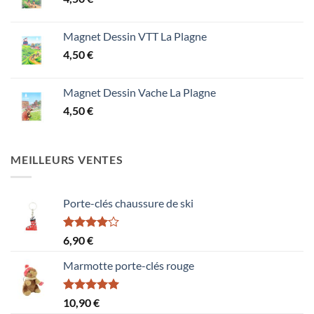
Magnet Dessin VTT La Plagne
4,50
€
Magnet Dessin Vache La Plagne
4,50
€
MEILLEURS VENTES
Porte-clés chaussure de ski
Note
6,90
€
4.00
sur
5
Marmotte porte-clés rouge
Note
5.00
10,90
€
sur 5