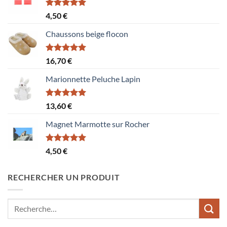
Note
5.00
4,50
€
sur 5
Chaussons beige flocon
Note
5.00
16,70
€
sur 5
Marionnette Peluche Lapin
Note
5.00
13,60
€
sur 5
Magnet Marmotte sur Rocher
Note
5.00
4,50
€
sur 5
RECHERCHER UN PRODUIT
Recherche
pour :