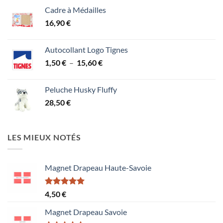
Cadre à Médailles
16,90
€
Autocollant Logo Tignes
Plage
1,50
€
–
15,60
€
de
prix :
Peluche Husky Fluffy
1,50 €
28,50
€
à
15,60 €
LES MIEUX NOTÉS
Magnet Drapeau Haute-Savoie
Note
5.00
4,50
€
sur 5
Magnet Drapeau Savoie