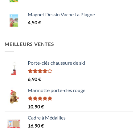
Magnet Dessin Vache La Plagne
4,50
€
MEILLEURS VENTES
Porte-clés chaussure de ski
Note
6,90
€
4.00
sur
5
Marmotte porte-clés rouge
Note
5.00
10,90
€
sur 5
Cadre à Médailles
16,90
€