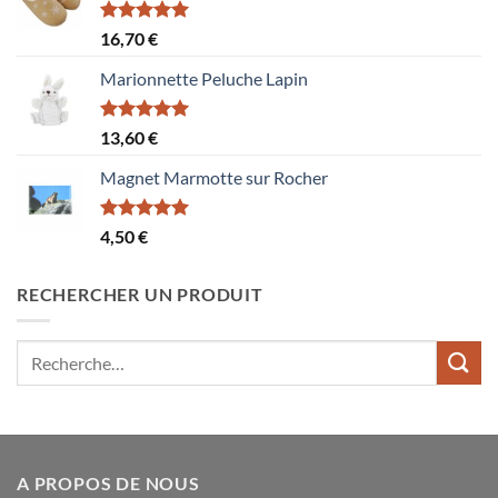
Note
5.00
16,70
€
sur 5
Marionnette Peluche Lapin
Note
5.00
13,60
€
sur 5
Magnet Marmotte sur Rocher
Note
5.00
4,50
€
sur 5
RECHERCHER UN PRODUIT
Recherche
pour :
A PROPOS DE NOUS