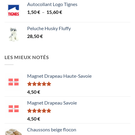
Autocollant Logo Tignes
Plage
1,50
€
–
15,60
€
de
prix :
Peluche Husky Fluffy
1,50 €
28,50
€
à
15,60 €
LES MIEUX NOTÉS
Magnet Drapeau Haute-Savoie
Note
5.00
4,50
€
sur 5
Magnet Drapeau Savoie
Note
5.00
4,50
€
sur 5
Chaussons beige flocon