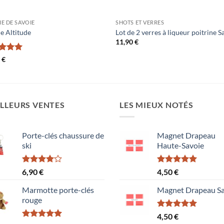
E DE SAVOIE
SHOTS ET VERRES
e Altitude
Lot de 2 verres à liqueur poitrine S
11,90
€
e
5
sur
0
€
LLEURS VENTES
LES MIEUX NOTÉS
Porte-clés chaussure de
Magnet Drapeau
ski
Haute-Savoie
Note
Note
5.00
6,90
€
4,50
€
4.00
sur
sur 5
5
Marmotte porte-clés
Magnet Drapeau Sa
rouge
Note
5.00
4,50
€
sur 5