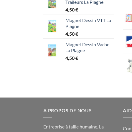
Traileurs La Plagne
4,50
€
Magnet Dessin VTT La
Plagne
4,50
€
Magnet Dessin Vache
La Plagne
4,50
€
A PROPOS DE NOUS
AID
Entreprise à taille humaine, La
Con