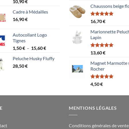
Note
5.00
10,90
€
sur 5
Chaussons beige fl
Cadre à Médailles
16,90
€
Note
5.00
16,70
€
sur 5
Marionnette Peluc
Autocollant Logo
Lapin
Tignes
Plage
1,50
€
–
15,60
€
Note
5.00
13,60
€
de
sur 5
Peluche Husky Fluffy
prix :
Magnet Marmotte 
28,50
€
1,50 €
Rocher
à
15,60 €
Note
5.00
4,50
€
sur 5
E
MENTIONS LÉGALES
tact
Conditions générales de vente