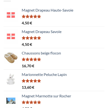
Magnet Drapeau Haute-Savoie
Note
5.00
4,50
€
sur 5
Magnet Drapeau Savoie
Note
5.00
4,50
€
sur 5
Chaussons beige flocon
Note
5.00
16,70
€
sur 5
Marionnette Peluche Lapin
Note
5.00
13,60
€
sur 5
Magnet Marmotte sur Rocher