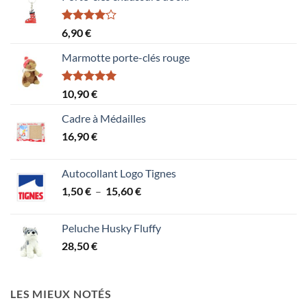
Note
6,90
€
4.00
sur
5
Marmotte porte-clés rouge
Note
5.00
10,90
€
sur 5
Cadre à Médailles
16,90
€
Autocollant Logo Tignes
Plage
1,50
€
–
15,60
€
de
prix :
Peluche Husky Fluffy
1,50 €
28,50
€
à
15,60 €
LES MIEUX NOTÉS