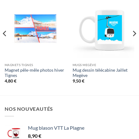
MAGNETS TIGNES
MUGS MEGÈVE
Magnet pêle-mêle photos hiver
Mug dessin télécabine Jaillet
Tignes
Megève
4,80
€
9,50
€
NOS NOUVEAUTÉS
Mug blason VTT La Plagne
8,90
€