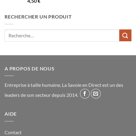
Note
5.00
4,50
€
sur 5
RECHERCHER UN PRODUIT
Recherche
pour :
A PROPOS DE NOUS
Entreprise à taille humaine, La Savoie en Direct est un des
leaders de son secteur depuis 2014.
AIDE
Contact