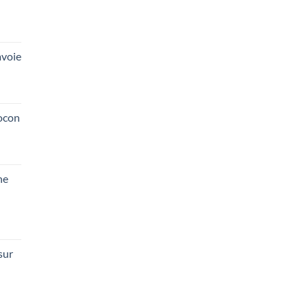
voie
ocon
he
sur