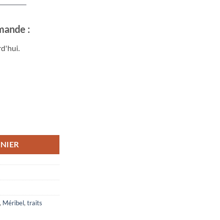
mande :
d'hui.
Chapelle Méribel
NIER
,
Méribel
,
traits