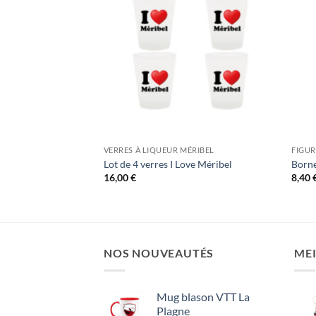
VERRES À LIQUEUR MÉRIBEL
FIGUR
 Borgne
Lot de 4 verres I Love Méribel
Borne
16,00
€
8,40
NOS NOUVEAUTÉS
MEI
Mug blason VTT La
Plagne