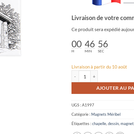
Livraison de votre com
Ce produit sera expédié aujour
00
46
55
H
MIN
SEC
Livraison à partir du 10 août
quantité de Magnet dessin traits 
AJOUTER AU PA
UGS :
A1997
Catégorie :
Magnets Méribel
Étiquettes :
chapelle
,
dessin
,
magnet