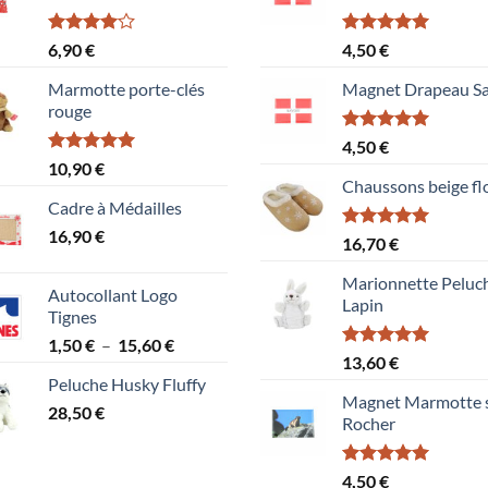
Note
Note
5.00
6,90
€
4,50
€
4.00
sur
sur 5
5
Marmotte porte-clés
Magnet Drapeau Sa
rouge
Note
5.00
4,50
€
sur 5
Note
5.00
10,90
€
sur 5
Chaussons beige fl
Cadre à Médailles
16,90
€
Note
5.00
16,70
€
sur 5
Marionnette Peluc
Autocollant Logo
Lapin
Tignes
Plage
1,50
€
–
15,60
€
Note
5.00
13,60
€
de
sur 5
Peluche Husky Fluffy
prix :
Magnet Marmotte 
28,50
€
1,50 €
Rocher
à
15,60 €
Note
5.00
4,50
€