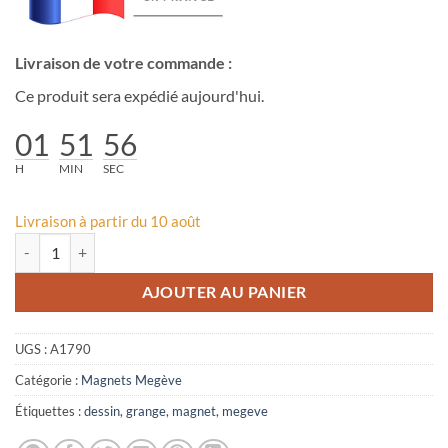
Livraison de votre commande :
Ce produit sera expédié aujourd'hui.
01
51
55
H
MIN
SEC
Livraison à partir du 10 août
quantité de Magnet dessin traits grange Megève
AJOUTER AU PANIER
UGS :
A1790
Catégorie :
Magnets Megève
Étiquettes :
dessin
,
grange
,
magnet
,
megeve