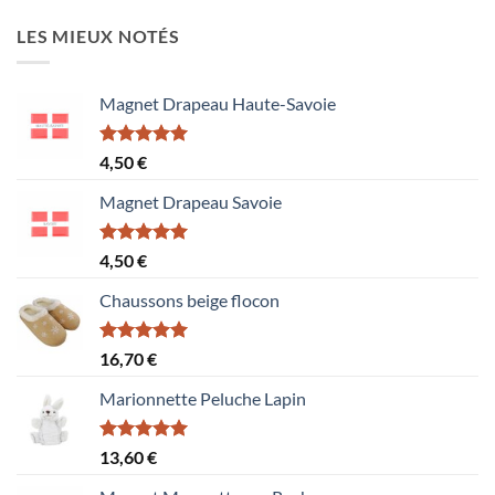
LES MIEUX NOTÉS
Magnet Drapeau Haute-Savoie
Note
5.00
4,50
€
sur 5
Magnet Drapeau Savoie
Note
5.00
4,50
€
sur 5
Chaussons beige flocon
Note
5.00
16,70
€
sur 5
Marionnette Peluche Lapin
Note
5.00
13,60
€
sur 5