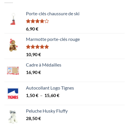
Porte-clés chaussure de ski
Note
6,90
€
4.00
sur
5
Marmotte porte-clés rouge
Note
5.00
10,90
€
sur 5
Cadre à Médailles
16,90
€
Autocollant Logo Tignes
Plage
1,50
€
–
15,60
€
de
prix :
Peluche Husky Fluffy
1,50 €
28,50
€
à
15,60 €