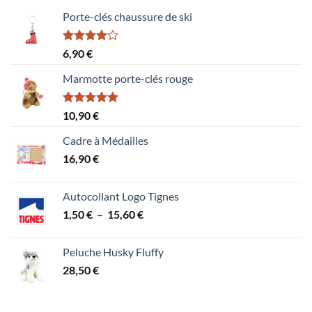
Porte-clés chaussure de ski
Note
6,90
€
4.00
sur
5
Marmotte porte-clés rouge
Note
5.00
10,90
€
sur 5
Cadre à Médailles
16,90
€
Autocollant Logo Tignes
Plage
1,50
€
–
15,60
€
de
prix :
Peluche Husky Fluffy
1,50 €
28,50
€
à
15,60 €