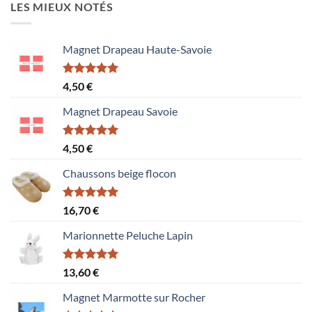
LES MIEUX NOTÉS
Magnet Drapeau Haute-Savoie
Note
5.00
4,50
€
sur 5
Magnet Drapeau Savoie
Note
5.00
4,50
€
sur 5
Chaussons beige flocon
Note
5.00
16,70
€
sur 5
Marionnette Peluche Lapin
Note
5.00
13,60
€
sur 5
Magnet Marmotte sur Rocher