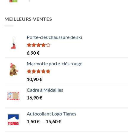
MEILLEURS VENTES
Porte-clés chaussure de ski
Note
6,90
€
4.00
sur
5
Marmotte porte-clés rouge
Note
5.00
10,90
€
sur 5
Cadre à Médailles
16,90
€
Autocollant Logo Tignes
Plage
1,50
€
–
15,60
€
de