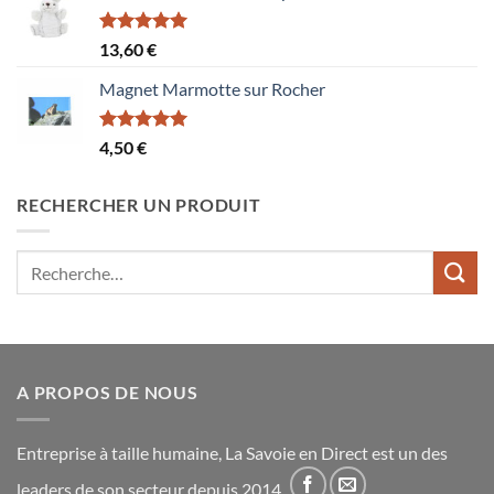
Note
5.00
13,60
€
sur 5
Magnet Marmotte sur Rocher
Note
5.00
4,50
€
sur 5
RECHERCHER UN PRODUIT
Recherche
pour :
A PROPOS DE NOUS
Entreprise à taille humaine, La Savoie en Direct est un des
leaders de son secteur depuis 2014.