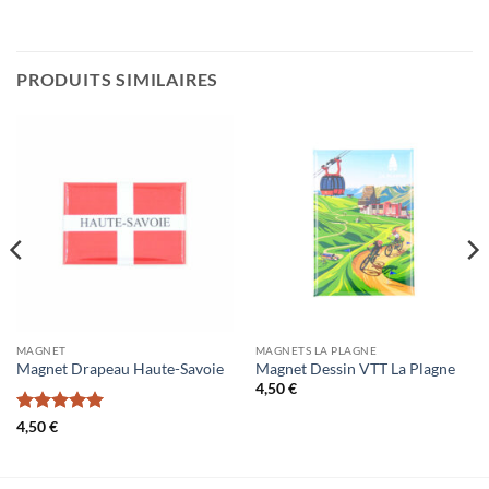
PRODUITS SIMILAIRES
MAGNET
MAGNETS LA PLAGNE
Magnet Drapeau Haute-Savoie
Magnet Dessin VTT La Plagne
4,50
€
Note
5
sur
4,50
€
5