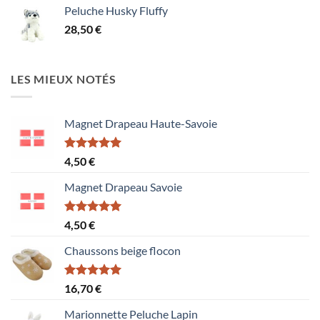
prix :
Peluche Husky Fluffy
1,50 €
28,50
€
à
15,60 €
LES MIEUX NOTÉS
Magnet Drapeau Haute-Savoie
Note
5.00
4,50
€
sur 5
Magnet Drapeau Savoie
Note
5.00
4,50
€
sur 5
Chaussons beige flocon
Note
5.00
16,70
€
sur 5
Marionnette Peluche Lapin