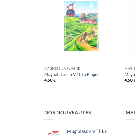
MAGNETS LA PLAGNE
MAGNE
 d’Annecy
Magnet Dessin VTT La Plagne
Magne
4,50
€
4,50
NOS NOUVEAUTÉS
MEI
Mug blason VTT La