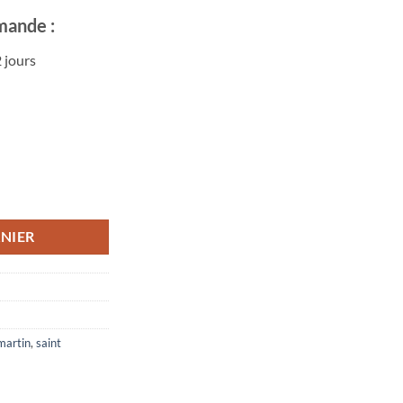
mande :
 jours
tin-de-Belleville
NIER
martin
,
saint