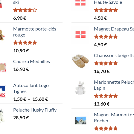
ski
Haute-Savoie
Note
Note
5.00
6,90
€
4,50
€
4.00
sur
sur 5
5
Marmotte porte-clés
Magnet Drapeau Sa
rouge
Note
5.00
4,50
€
sur 5
Note
5.00
10,90
€
sur 5
Chaussons beige fl
Cadre à Médailles
16,90
€
Note
5.00
16,70
€
sur 5
Marionnette Peluc
Autocollant Logo
Lapin
Tignes
Plage
1,50
€
–
15,60
€
Note
5.00
13,60
€
de
sur 5
Peluche Husky Fluffy
prix :
Magnet Marmotte 
28,50
€
1,50 €
Rocher
à
15,60 €