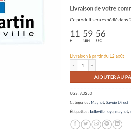
Livraison de votre com
Ce produit sera expédié dans 2
11
59
55
H
MIN
SEC
Livraison à partir du 12 août
quantité de Magnet Logo Saint-Mar
AJOUTER AU PA
UGS :
A0250
Catégories :
Magnet
,
Savoie Direct
Étiquettes :
belleville
,
logo
,
magnet
,