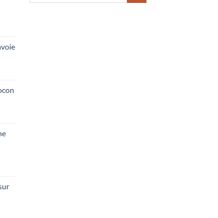
pour :
voie
ocon
he
sur