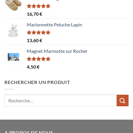
Note
5.00
16,70
€
sur 5
Marionnette Peluche Lapin
Note
5.00
13,60
€
sur 5
Magnet Marmotte sur Rocher
Note
5.00
4,50
€
sur 5
RECHERCHER UN PRODUIT
Recherche
pour :
A PROPOS DE NOUS