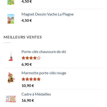
4,50
€
Magnet Dessin Vache La Plagne
4,50
€
MEILLEURS VENTES
Porte-clés chaussure de ski
Note
6,90
€
4.00
sur
5
Marmotte porte-clés rouge
Note
5.00
10,90
€
sur 5
Cadre à Médailles
16,90
€