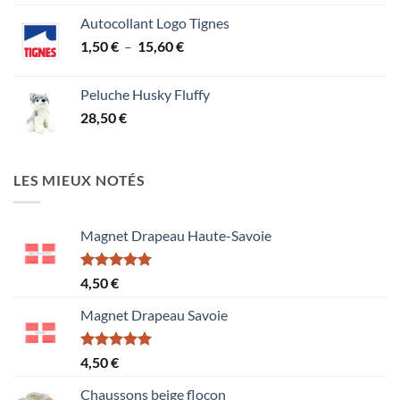
Autocollant Logo Tignes
Plage
1,50
€
–
15,60
€
de
prix :
Peluche Husky Fluffy
1,50 €
28,50
€
à
15,60 €
LES MIEUX NOTÉS
Magnet Drapeau Haute-Savoie
Note
5.00
4,50
€
sur 5
Magnet Drapeau Savoie
Note
5.00
4,50
€
sur 5
Chaussons beige flocon