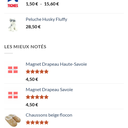
Plage
1,50
€
–
15,60
€
de
prix :
Peluche Husky Fluffy
1,50 €
28,50
€
à
15,60 €
LES MIEUX NOTÉS
Magnet Drapeau Haute-Savoie
Note
5.00
4,50
€
sur 5
Magnet Drapeau Savoie
Note
5.00
4,50
€
sur 5
Chaussons beige flocon