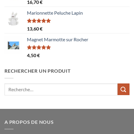
Note
5.00
16,70
€
sur 5
Marionnette Peluche Lapin
Note
5.00
13,60
€
sur 5
Magnet Marmotte sur Rocher
Note
5.00
4,50
€
sur 5
RECHERCHER UN PRODUIT
Recherche
pour :
A PROPOS DE NOUS