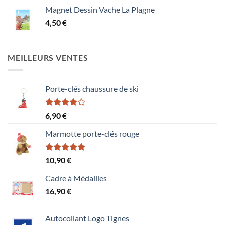
Magnet Dessin Vache La Plagne
4,50
€
MEILLEURS VENTES
Porte-clés chaussure de ski
Note
6,90
€
4.00
sur
5
Marmotte porte-clés rouge
Note
5.00
10,90
€
sur 5
Cadre à Médailles
16,90
€
Autocollant Logo Tignes