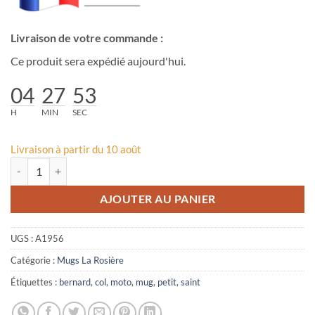
Livraison de votre commande :
Ce produit sera expédié aujourd'hui.
04
27
53
H
MIN
SEC
Livraison à partir du 10 août
quantité de Mug moto col Petit Saint Bernard
AJOUTER AU PANIER
UGS :
A1956
Catégorie :
Mugs La Rosière
Étiquettes :
bernard
,
col
,
moto
,
mug
,
petit
,
saint