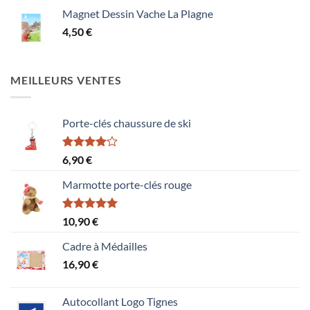
Magnet Dessin Vache La Plagne
4,50
€
MEILLEURS VENTES
Porte-clés chaussure de ski
Note
6,90
€
4.00
sur
5
Marmotte porte-clés rouge
Note
5.00
10,90
€
sur 5
Cadre à Médailles
16,90
€
Autocollant Logo Tignes