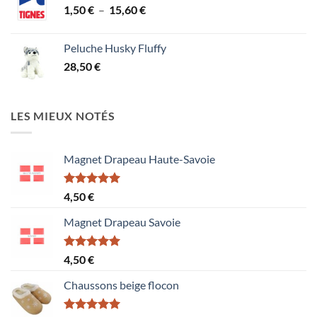
Plage
1,50
€
–
15,60
€
de
prix :
Peluche Husky Fluffy
1,50 €
28,50
€
à
15,60 €
LES MIEUX NOTÉS
Magnet Drapeau Haute-Savoie
Note
5.00
4,50
€
sur 5
Magnet Drapeau Savoie
Note
5.00
4,50
€
sur 5
Chaussons beige flocon