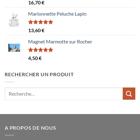
Note
5.00
16,70
€
sur 5
Marionnette Peluche Lapin
Note
5.00
13,60
€
sur 5
Magnet Marmotte sur Rocher
Note
5.00
4,50
€
sur 5
RECHERCHER UN PRODUIT
Recherche
pour :
A PROPOS DE NOUS