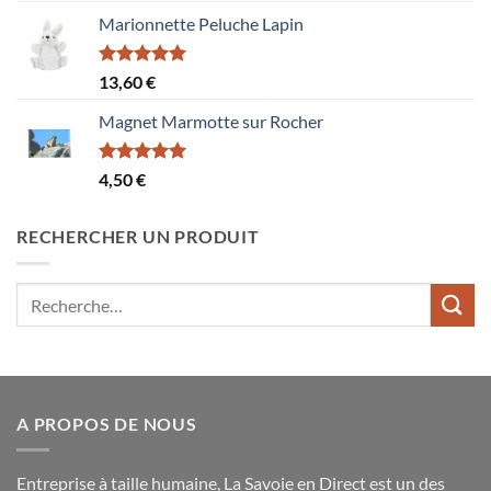
Marionnette Peluche Lapin
Note
5.00
13,60
€
sur 5
Magnet Marmotte sur Rocher
Note
5.00
4,50
€
sur 5
RECHERCHER UN PRODUIT
Recherche
pour :
A PROPOS DE NOUS
Entreprise à taille humaine, La Savoie en Direct est un des