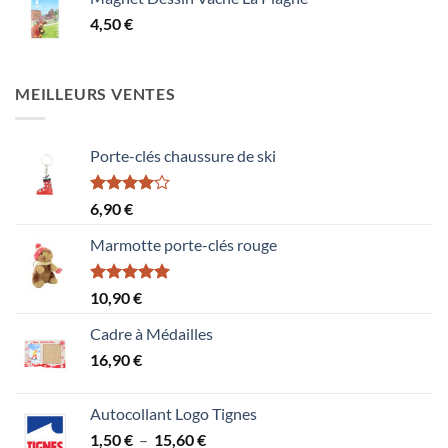
4,50
€
MEILLEURS VENTES
Porte-clés chaussure de ski
Note
6,90
€
4.00
sur
5
Marmotte porte-clés rouge
Note
5.00
10,90
€
sur 5
Cadre à Médailles
16,90
€
Autocollant Logo Tignes
Plage
1,50
€
–
15,60
€