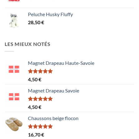
de
prix :
Peluche Husky Fluffy
1,50 €
28,50
€
à
15,60 €
LES MIEUX NOTÉS
Magnet Drapeau Haute-Savoie
Note
5.00
4,50
€
sur 5
Magnet Drapeau Savoie
Note
5.00
4,50
€
sur 5
Chaussons beige flocon
Note
5.00
16,70
€
sur 5