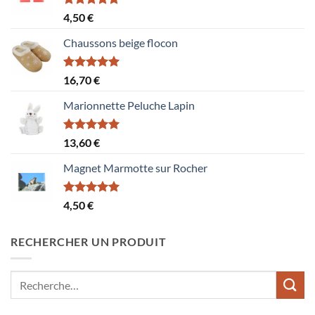
Note
5.00
4,50
€
sur 5
Chaussons beige flocon
Note
5.00
16,70
€
sur 5
Marionnette Peluche Lapin
Note
5.00
13,60
€
sur 5
Magnet Marmotte sur Rocher
Note
5.00
4,50
€
sur 5
RECHERCHER UN PRODUIT
Recherche
pour :