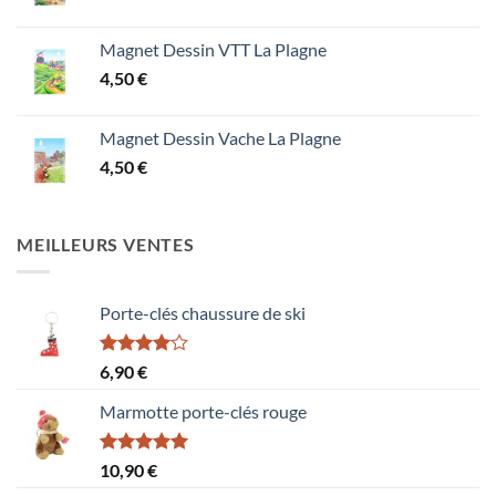
Magnet Dessin VTT La Plagne
4,50
€
Magnet Dessin Vache La Plagne
4,50
€
MEILLEURS VENTES
Porte-clés chaussure de ski
Note
6,90
€
4.00
sur
5
Marmotte porte-clés rouge
Note
5.00
10,90
€
sur 5