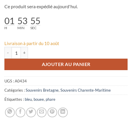
Ce produit sera expédié aujourd'hui.
01
53
55
H
MIN
SEC
Livraison à partir du 10 août
quantité de Phare Bleu avec Bouée
AJOUTER AU PANIER
UGS :
A0434
Catégories :
Souvenirs Bretagne
,
Souvenirs Charente-Maritime
Étiquettes :
bleu
,
bouee
,
phare