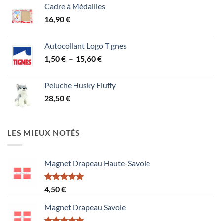
Cadre à Médailles
16,90
€
Autocollant Logo Tignes
Plage
1,50
€
–
15,60
€
de
prix :
Peluche Husky Fluffy
1,50 €
28,50
€
à
15,60 €
LES MIEUX NOTÉS
Magnet Drapeau Haute-Savoie
Note
5.00
4,50
€
sur 5
Magnet Drapeau Savoie