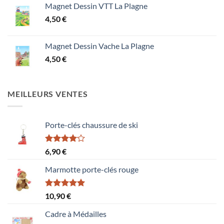
Magnet Dessin VTT La Plagne
4,50
€
Magnet Dessin Vache La Plagne
4,50
€
MEILLEURS VENTES
Porte-clés chaussure de ski
Note
6,90
€
4.00
sur
5
Marmotte porte-clés rouge
Note
5.00
10,90
€
sur 5
Cadre à Médailles