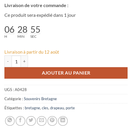
Livraison de votre commande :
Ce produit sera expédié dans 1 jour
06
28
55
H
MIN
SEC
Livraison à partir du 12 août
quantité de Porte-clés Goutte d’Eau Drapeau Légende Bretagne
AJOUTER AU PANIER
UGS :
A0428
Catégorie :
Souvenirs Bretagne
Étiquettes :
bretagne
,
cles
,
drapeau
,
porte