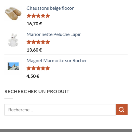
sur 5
Chaussons beige flocon
Note
5.00
16,70
€
sur 5
Marionnette Peluche Lapin
Note
5.00
13,60
€
sur 5
Magnet Marmotte sur Rocher
Note
5.00
4,50
€
sur 5
RECHERCHER UN PRODUIT
Recherche
pour :