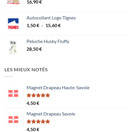
16,90
€
Autocollant Logo Tignes
Plage
1,50
€
–
15,60
€
de
prix :
Peluche Husky Fluffy
1,50 €
28,50
€
à
15,60 €
LES MIEUX NOTÉS
Magnet Drapeau Haute-Savoie
Note
5.00
4,50
€
sur 5
Magnet Drapeau Savoie
Note
5.00
4,50
€