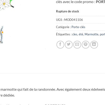
clés avec le code promo :
POR
Rupture de stock
UGS :
MOD041106
Catégorie :
Porte-clés
Étiquettes :
cles
,
été
,
Marmotte
,
por
 marmotte qui fait de la randonnée. Avec également deux édelweiss
re dédiée.