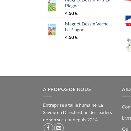
Plagne
4,50
€
Magnet Dessin Vache
La Plagne
4,50
€
A PROPOS DE NOUS
AID
Entreprise à taille humaine, La
Con
Savoie en Direct est un des leaders
Livr
de son secteur depuis 2014.
Qui