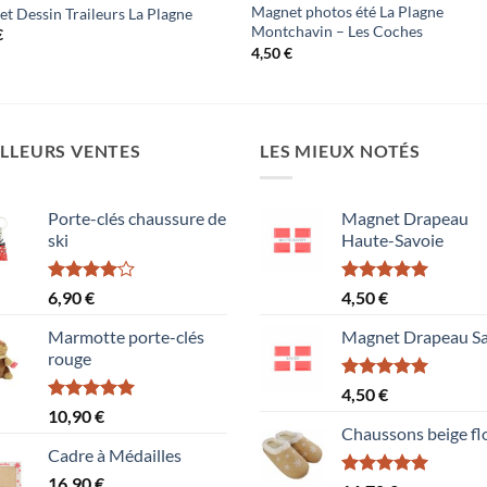
Magnet photos été La Plagne
t Dessin Traileurs La Plagne
Montchavin – Les Coches
€
4,50
€
LLEURS VENTES
LES MIEUX NOTÉS
Porte-clés chaussure de
Magnet Drapeau
ski
Haute-Savoie
Note
Note
5.00
6,90
€
4,50
€
4.00
sur
sur 5
5
Marmotte porte-clés
Magnet Drapeau Sa
rouge
Note
5.00
4,50
€
sur 5
Note
5.00
10,90
€
sur 5
Chaussons beige fl
Cadre à Médailles
16,90
€