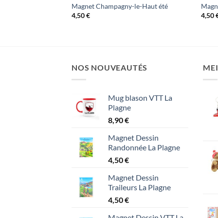
u
Magnet Champagny-le-Haut été
Magne
4,50
€
4,50
NOS NOUVEAUTÉS
MEI
Mug blason VTT La
Plagne
8,90
€
Magnet Dessin
Randonnée La Plagne
4,50
€
Magnet Dessin
Traileurs La Plagne
4,50
€
Magnet Dessin VTT La