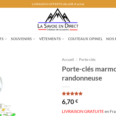
LIVRAISON OFFERTE dès 60€ d'achat
TS
SOUVENIRS
VÊTEMENTS
COUTEAUX OPINEL
NOS 
Accueil
/
Porte-clés
Porte-clés marmo
randonneuse
Noté
1
5
sur
6,70
€
5 basé sur
notation
LIVRAISON GRATUITE
en Fra
client