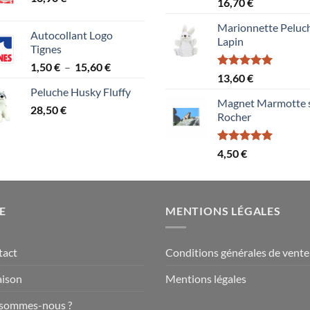
Note
5.00
16,70
€
sur 5
Marionnette Peluc
Autocollant Logo
Lapin
Tignes
Plage
1,50
€
–
15,60
€
Note
5.00
13,60
€
de
sur 5
Peluche Husky Fluffy
prix :
Magnet Marmotte 
28,50
€
1,50 €
Rocher
à
15,60 €
Note
5.00
4,50
€
sur 5
E
MENTIONS LÉGALES
tact
Conditions générales de vente
aison
Mentions légales
 sommes-nous ?