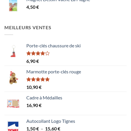
4,50
€
MEILLEURS VENTES
Porte-clés chaussure de ski
Note
6,90
€
4.00
sur
5
Marmotte porte-clés rouge
Note
5.00
10,90
€
sur 5
Cadre à Médailles
16,90
€
Autocollant Logo Tignes
Plage
1,50
€
–
15,60
€