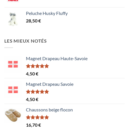
de
prix :
Peluche Husky Fluffy
1,50 €
28,50
€
à
15,60 €
LES MIEUX NOTÉS
Magnet Drapeau Haute-Savoie
Note
5.00
4,50
€
sur 5
Magnet Drapeau Savoie
Note
5.00
4,50
€
sur 5
Chaussons beige flocon
Note
5.00
16,70
€
sur 5