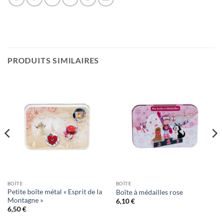
PRODUITS SIMILAIRES
BOÎTE
BOÎTE
Petite boîte métal « Esprit de la
Boîte à médailles rose
Montagne »
6,10
€
6,50
€