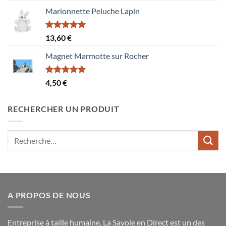
Marionnette Peluche Lapin
Note
5.00
13,60
€
sur 5
Magnet Marmotte sur Rocher
Note
5.00
4,50
€
sur 5
RECHERCHER UN PRODUIT
Recherche
pour :
A PROPOS DE NOUS
Entreprise à taille humaine, La Savoie en Direct est un des