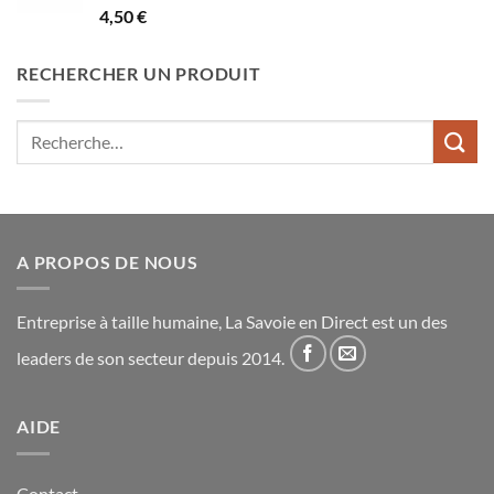
Note
5.00
4,50
€
sur 5
RECHERCHER UN PRODUIT
Recherche
pour :
A PROPOS DE NOUS
Entreprise à taille humaine, La Savoie en Direct est un des
leaders de son secteur depuis 2014.
AIDE
Contact