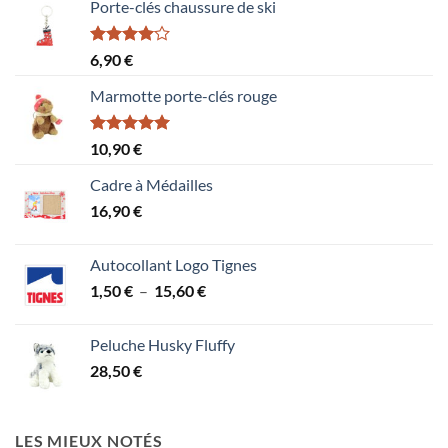
Porte-clés chaussure de ski
Note
6,90
€
4.00
sur
5
Marmotte porte-clés rouge
Note
5.00
10,90
€
sur 5
Cadre à Médailles
16,90
€
Autocollant Logo Tignes
Plage
1,50
€
–
15,60
€
de
prix :
Peluche Husky Fluffy
1,50 €
28,50
€
à
15,60 €
LES MIEUX NOTÉS