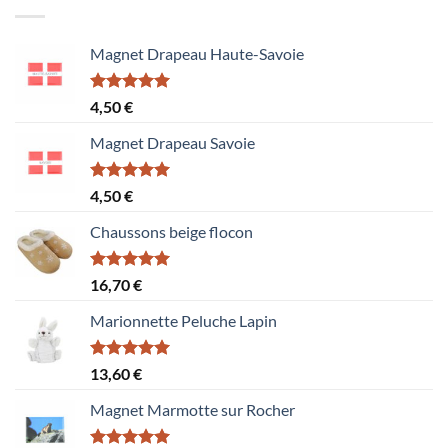
Magnet Drapeau Haute-Savoie
Note
5.00
4,50
€
sur 5
Magnet Drapeau Savoie
Note
5.00
4,50
€
sur 5
Chaussons beige flocon
Note
5.00
16,70
€
sur 5
Marionnette Peluche Lapin
Note
5.00
13,60
€
sur 5
Magnet Marmotte sur Rocher