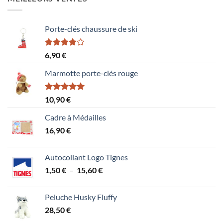
Porte-clés chaussure de ski
Note
6,90
€
4.00
sur
5
Marmotte porte-clés rouge
Note
5.00
10,90
€
sur 5
Cadre à Médailles
16,90
€
Autocollant Logo Tignes
Plage
1,50
€
–
15,60
€
de
prix :
Peluche Husky Fluffy
1,50 €
28,50
€
à
15,60 €