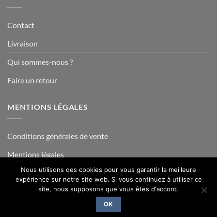
Contact
Livraison
Qui sommes-nous ?
Faire un retour
MENTIONS LÉGALES
Conditions générales de vente
Mentions légales
Nous utilisons des cookies pour vous garantir la meilleure
expérience sur notre site web. Si vous continuez à utiliser ce
site, nous supposons que vous êtes d'accord.
Visa
PayPal
MasterCard
Credit
Card
OK
Copyright 2014- 2026 ©
La Savoie en Direct
2