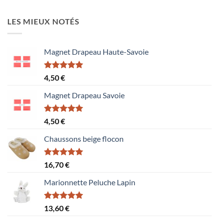
LES MIEUX NOTÉS
Magnet Drapeau Haute-Savoie
Note
5.00
4,50
€
sur 5
Magnet Drapeau Savoie
Note
5.00
4,50
€
sur 5
Chaussons beige flocon
Note
5.00
16,70
€
sur 5
Marionnette Peluche Lapin
Note
5.00
13,60
€
sur 5