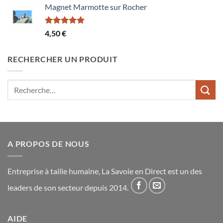
Magnet Marmotte sur Rocher
Note
5.00
4,50
€
sur 5
RECHERCHER UN PRODUIT
Recherche
pour :
A PROPOS DE NOUS
Entreprise à taille humaine, La Savoie en Direct est un des
leaders de son secteur depuis 2014.
AIDE