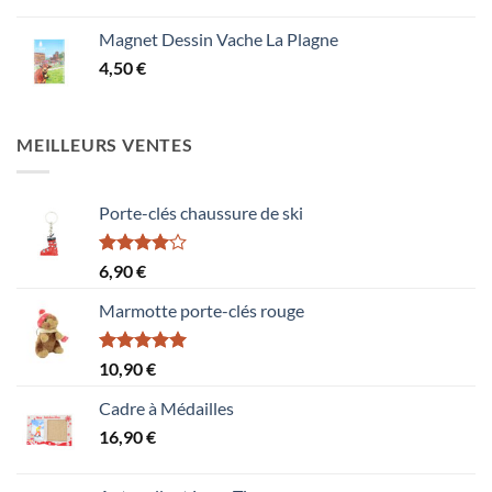
Magnet Dessin Vache La Plagne
4,50
€
MEILLEURS VENTES
Porte-clés chaussure de ski
Note
6,90
€
4.00
sur
5
Marmotte porte-clés rouge
Note
5.00
10,90
€
sur 5
Cadre à Médailles
16,90
€