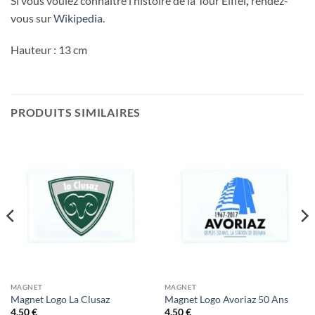
Si vous voulez connaître l’histoire de la Tour Eiffel
,
rendez-
vous sur
Wikipedia
.
Hauteur : 13 cm
PRODUITS SIMILAIRES
MAGNET
MAGNET
Magnet Logo La Clusaz
Magnet Logo Avoriaz 50 Ans
4,50
€
4,50
€