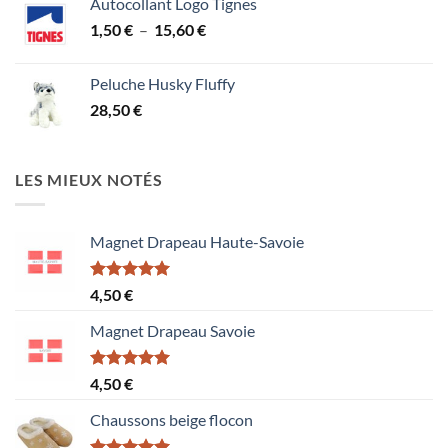
Autocollant Logo Tignes
Plage
1,50
€
–
15,60
€
de
prix :
Peluche Husky Fluffy
1,50 €
28,50
€
à
15,60 €
LES MIEUX NOTÉS
Magnet Drapeau Haute-Savoie
Note
5.00
4,50
€
sur 5
Magnet Drapeau Savoie
Note
5.00
4,50
€
sur 5
Chaussons beige flocon