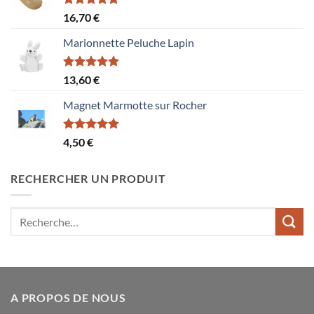
Note
5.00
16,70
€
sur 5
Marionnette Peluche Lapin
Note
5.00
13,60
€
sur 5
Magnet Marmotte sur Rocher
Note
5.00
4,50
€
sur 5
RECHERCHER UN PRODUIT
Recherche
pour :
A PROPOS DE NOUS