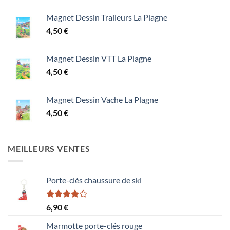
Magnet Dessin Traileurs La Plagne
4,50
€
Magnet Dessin VTT La Plagne
4,50
€
Magnet Dessin Vache La Plagne
4,50
€
MEILLEURS VENTES
Porte-clés chaussure de ski
Note
6,90
€
4.00
sur
5
Marmotte porte-clés rouge