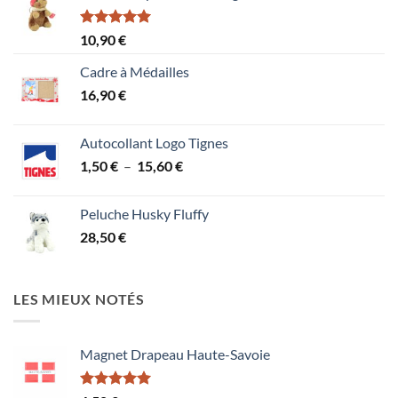
Note
5.00
10,90
€
sur 5
Cadre à Médailles
16,90
€
Autocollant Logo Tignes
Plage
1,50
€
–
15,60
€
de
prix :
Peluche Husky Fluffy
1,50 €
28,50
€
à
15,60 €
LES MIEUX NOTÉS
Magnet Drapeau Haute-Savoie