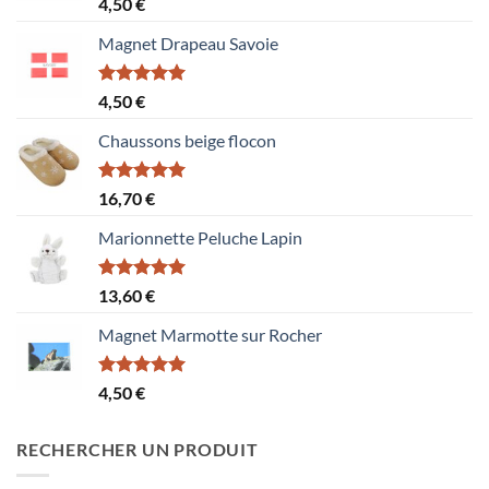
Note
5.00
4,50
€
sur 5
Magnet Drapeau Savoie
Note
5.00
4,50
€
sur 5
Chaussons beige flocon
Note
5.00
16,70
€
sur 5
Marionnette Peluche Lapin
Note
5.00
13,60
€
sur 5
Magnet Marmotte sur Rocher
Note
5.00
4,50
€
sur 5
RECHERCHER UN PRODUIT