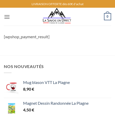
Passer
LIVRAISON OFFERTE dès 60€ d'achat
au
contenu
0
[wpshop_payment_result]
NOS NOUVEAUTÉS
Mug blason VTT La Plagne
8,90
€
Magnet Dessin Randonnée La Plagne
4,50
€