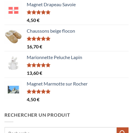
Magnet Drapeau Savoie
Note
5.00
4,50
€
sur 5
Chaussons beige flocon
Note
5.00
16,70
€
sur 5
Marionnette Peluche Lapin
Note
5.00
13,60
€
sur 5
Magnet Marmotte sur Rocher
Note
5.00
4,50
€
sur 5
RECHERCHER UN PRODUIT
Recherche