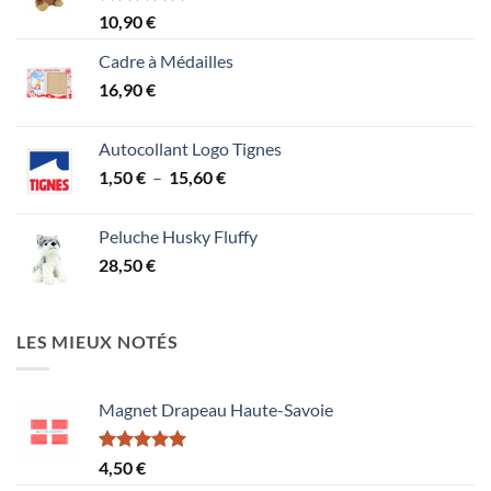
Note
5.00
10,90
€
sur 5
Cadre à Médailles
16,90
€
Autocollant Logo Tignes
Plage
1,50
€
–
15,60
€
de
prix :
Peluche Husky Fluffy
1,50 €
28,50
€
à
15,60 €
LES MIEUX NOTÉS
Magnet Drapeau Haute-Savoie
Note
5.00
4,50
€
sur 5