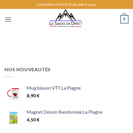
Passer
LIVRAISON OFFERTE dès 60€ d'achat
au
contenu
0
NOS NOUVEAUTÉS
Mug blason VTT La Plagne
8,90
€
Magnet Dessin Randonnée La Plagne
4,50
€