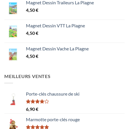
Magnet Dessin Traileurs La Plagne
4,50
€
Magnet Dessin VTT La Plagne
4,50
€
Magnet Dessin Vache La Plagne
4,50
€
MEILLEURS VENTES
Porte-clés chaussure de ski
Note
6,90
€
4.00
sur
5
Marmotte porte-clés rouge