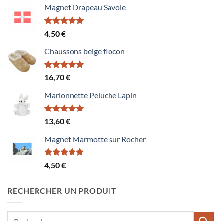
Magnet Drapeau Savoie
Note
5.00
4,50
€
sur 5
Chaussons beige flocon
Note
5.00
16,70
€
sur 5
Marionnette Peluche Lapin
Note
5.00
13,60
€
sur 5
Magnet Marmotte sur Rocher
Note
5.00
4,50
€
sur 5
RECHERCHER UN PRODUIT
Recherche