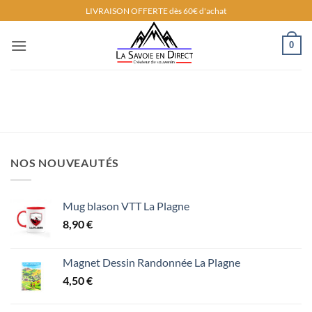
Passer
LIVRAISON OFFERTE dès 60€ d'achat
au
contenu
0
NOS NOUVEAUTÉS
Mug blason VTT La Plagne
8,90
€
Magnet Dessin Randonnée La Plagne
4,50
€