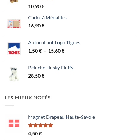
Note
5.00
10,90
€
sur 5
Cadre à Médailles
16,90
€
Autocollant Logo Tignes
Plage
1,50
€
–
15,60
€
de
prix :
Peluche Husky Fluffy
1,50 €
28,50
€
à
15,60 €
LES MIEUX NOTÉS
Magnet Drapeau Haute-Savoie
Note
5.00
4,50
€
sur 5