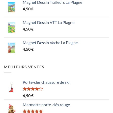
Magnet Dessin Traileurs La Plagne
4,50
€
Magnet Dessin VTT La Plagne
4,50
€
Magnet Dessin Vache La Plagne
4,50
€
MEILLEURS VENTES
Porte-clés chaussure de ski
Note
6,90
€
4.00
sur
5
Marmotte porte-clés rouge