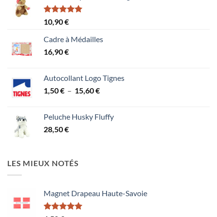
Note
5.00
10,90
€
sur 5
Cadre à Médailles
16,90
€
Autocollant Logo Tignes
Plage
1,50
€
–
15,60
€
de
prix :
Peluche Husky Fluffy
1,50 €
28,50
€
à
15,60 €
LES MIEUX NOTÉS
Magnet Drapeau Haute-Savoie