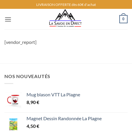
Passer
LIVRAISON OFFERTE dès 60€ d'achat
au
contenu
0
[vendor_report]
NOS NOUVEAUTÉS
Mug blason VTT La Plagne
8,90
€
Magnet Dessin Randonnée La Plagne
4,50
€