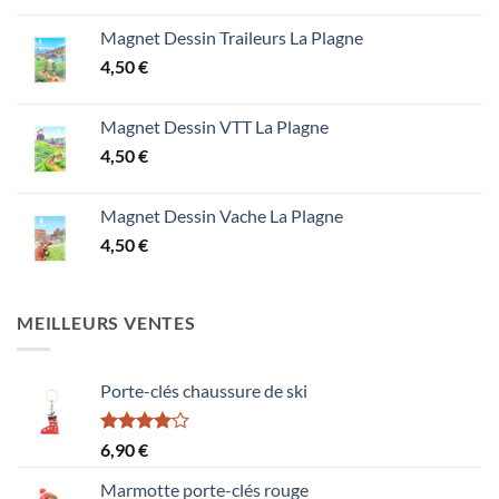
Magnet Dessin Traileurs La Plagne
4,50
€
Magnet Dessin VTT La Plagne
4,50
€
Magnet Dessin Vache La Plagne
4,50
€
MEILLEURS VENTES
Porte-clés chaussure de ski
Note
6,90
€
4.00
sur
5
Marmotte porte-clés rouge