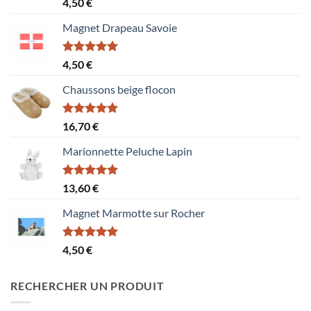
Note
5.00
4,50
€
sur 5
Magnet Drapeau Savoie
Note
5.00
4,50
€
sur 5
Chaussons beige flocon
Note
5.00
16,70
€
sur 5
Marionnette Peluche Lapin
Note
5.00
13,60
€
sur 5
Magnet Marmotte sur Rocher
Note
5.00
4,50
€
sur 5
RECHERCHER UN PRODUIT