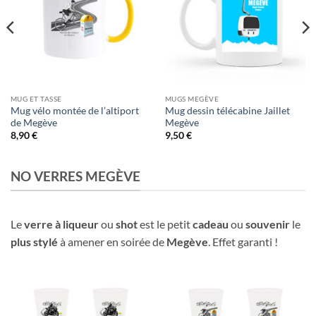
MUG ET TASSE
MUGS MEGÈVE
Mug vélo montée de l’altiport
Mug dessin télécabine Jaillet
de Megève
Megève
8,90
€
9,50
€
NO VERRES MEGÈVE
Le
verre à liqueur
ou
shot
est le petit
cadeau
ou
souvenir
le
plus stylé
à amener en soirée de
Megève
. Effet garanti !