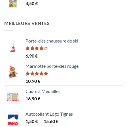
4,50
€
MEILLEURS VENTES
Porte-clés chaussure de ski
Note
6,90
€
4.00
sur
5
Marmotte porte-clés rouge
Note
5.00
10,90
€
sur 5
Cadre à Médailles
16,90
€
Autocollant Logo Tignes
Plage
1,50
€
–
15,60
€
de