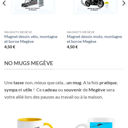
MAGNETS MEGÈVE
MAGNETS MEGÈVE
Magnet dessin vélo, montagne
Magnet dessin moto, montagne
et borne Megève
et borne Megève
4,50
€
4,50
€
NO MUGS MEGÈVE
Une
tasse
non, mieux que cela…
un mug.
A la fois
pratique
,
sympa
et
utile
! Ce
cadeau
ou
souvenir
de
Megève
sera
votre allié lors des pauses au travail ou à la maison.