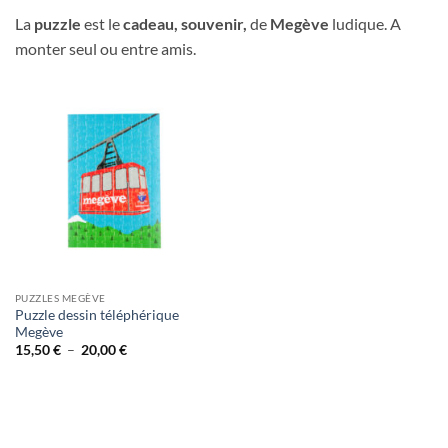
La
puzzle
est le
cadeau,
souvenir,
de
Megève
ludique. A
monter seul ou entre amis.
PUZZLES MEGÈVE
Puzzle dessin téléphérique
Megève
Plage
15,50
€
–
20,00
€
de
prix :
15,50 €
à
20,00 €