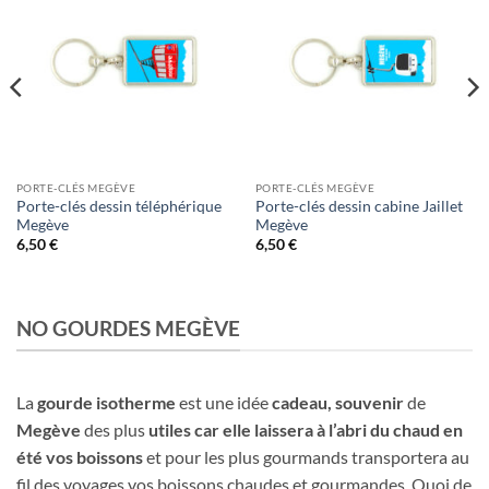
PORTE-CLÉS MEGÈVE
PORTE-CLÉS MEGÈVE
Porte-clés dessin téléphérique
Porte-clés dessin cabine Jaillet
Megève
Megève
6,50
€
6,50
€
NO GOURDES MEGÈVE
La
gourde isotherme
est une idée
cadeau,
souvenir
de
Megève
des plus
utiles car elle laissera à l’abri du chaud en
été vos boissons
et pour les plus gourmands transportera au
fil des voyages vos boissons chaudes et gourmandes. Quoi de