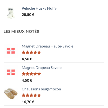
prix :
Peluche Husky Fluffy
1,50 €
28,50
€
à
15,60 €
LES MIEUX NOTÉS
Magnet Drapeau Haute-Savoie
Note
5.00
4,50
€
sur 5
Magnet Drapeau Savoie
Note
5.00
4,50
€
sur 5
Chaussons beige flocon
Note
5.00
16,70
€
sur 5