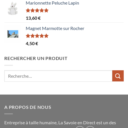
Marionnette Peluche Lapin
Note
5.00
13,60
€
sur 5
Magnet Marmotte sur Rocher
Note
5.00
4,50
€
sur 5
RECHERCHER UN PRODUIT
Recherche
pour :
A PROPOS DE NOUS
Entreprise à taille humaine, La Savoie en Direct est un des