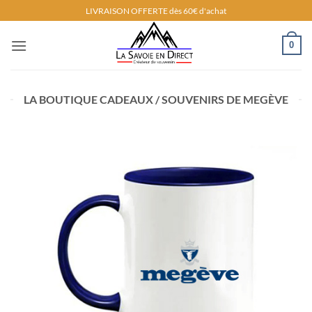
Passer
LIVRAISON OFFERTE dès 60€ d'achat
au
contenu
0
LA BOUTIQUE CADEAUX / SOUVENIRS DE MEGÈVE