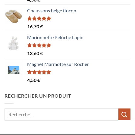
sur 5
Chaussons beige flocon
Note
5.00
16,70
€
sur 5
Marionnette Peluche Lapin
Note
5.00
13,60
€
sur 5
Magnet Marmotte sur Rocher
Note
5.00
4,50
€
sur 5
RECHERCHER UN PRODUIT
Recherche
pour :