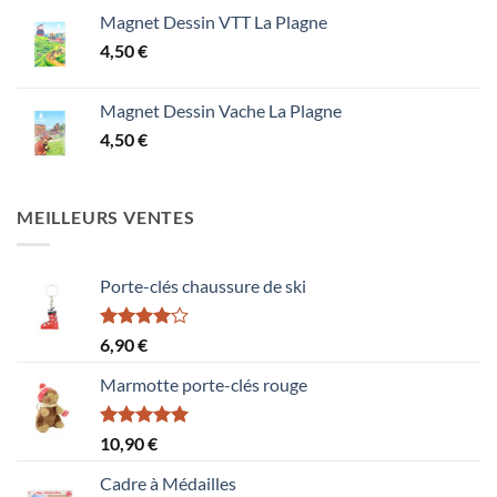
Magnet Dessin VTT La Plagne
4,50
€
Magnet Dessin Vache La Plagne
4,50
€
MEILLEURS VENTES
Porte-clés chaussure de ski
Note
6,90
€
4.00
sur
5
Marmotte porte-clés rouge
Note
5.00
10,90
€
sur 5
Cadre à Médailles