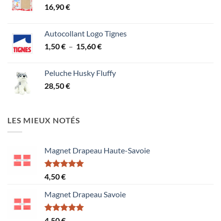
16,90
€
Autocollant Logo Tignes
Plage
1,50
€
–
15,60
€
de
prix :
Peluche Husky Fluffy
1,50 €
28,50
€
à
15,60 €
LES MIEUX NOTÉS
Magnet Drapeau Haute-Savoie
Note
5.00
4,50
€
sur 5
Magnet Drapeau Savoie
Note
5.00
4,50
€