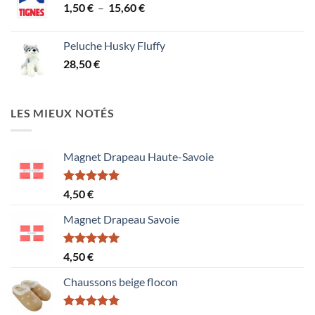
Plage
1,50
€
–
15,60
€
de
prix :
Peluche Husky Fluffy
1,50 €
28,50
€
à
15,60 €
LES MIEUX NOTÉS
Magnet Drapeau Haute-Savoie
Note
5.00
4,50
€
sur 5
Magnet Drapeau Savoie
Note
5.00
4,50
€
sur 5
Chaussons beige flocon