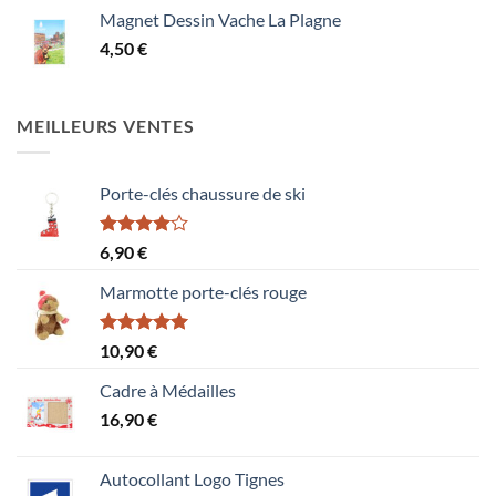
Magnet Dessin Vache La Plagne
4,50
€
MEILLEURS VENTES
Porte-clés chaussure de ski
Note
6,90
€
4.00
sur
5
Marmotte porte-clés rouge
Note
5.00
10,90
€
sur 5
Cadre à Médailles
16,90
€
Autocollant Logo Tignes