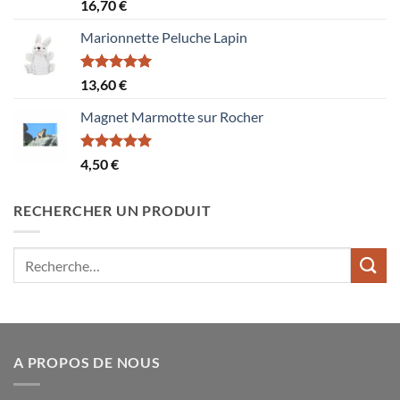
Note
5.00
16,70
€
sur 5
Marionnette Peluche Lapin
Note
5.00
13,60
€
sur 5
Magnet Marmotte sur Rocher
Note
5.00
4,50
€
sur 5
RECHERCHER UN PRODUIT
Recherche
pour :
A PROPOS DE NOUS