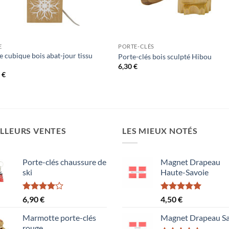
E
PORTE-CLÉS
 cubique bois abat-jour tissu
Porte-clés bois sculpté Hibou
6,30
€
0
€
LLEURS VENTES
LES MIEUX NOTÉS
Porte-clés chaussure de
Magnet Drapeau
ski
Haute-Savoie
Note
Note
5.00
6,90
€
4,50
€
4.00
sur
sur 5
5
Marmotte porte-clés
Magnet Drapeau Sa
rouge