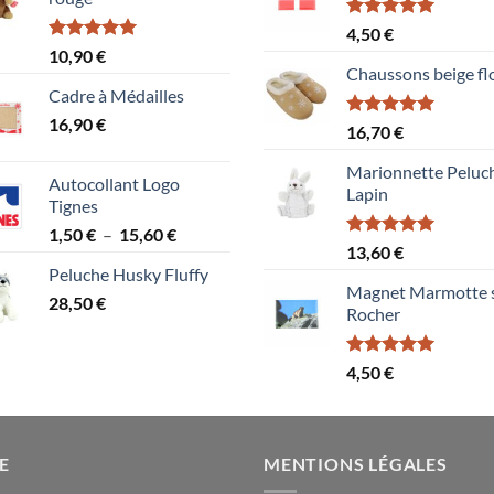
Note
5.00
4,50
€
sur 5
Note
5.00
10,90
€
sur 5
Chaussons beige fl
Cadre à Médailles
16,90
€
Note
5.00
16,70
€
sur 5
Marionnette Peluc
Autocollant Logo
Lapin
Tignes
Plage
1,50
€
–
15,60
€
Note
5.00
13,60
€
de
sur 5
Peluche Husky Fluffy
prix :
Magnet Marmotte 
28,50
€
1,50 €
Rocher
à
15,60 €
Note
5.00
4,50
€
sur 5
E
MENTIONS LÉGALES