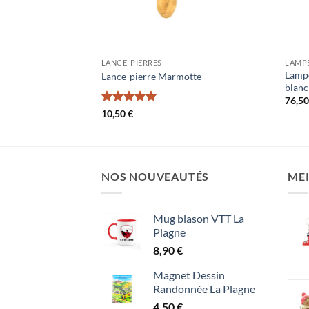
LANCE-PIERRES
LAMP
Lampe
ts Alpe d’Huez
Lance-pierre Marmotte
blanc
76,5
Note
5
sur
10,50
€
5
NOS NOUVEAUTÉS
MEI
Mug blason VTT La
Plagne
8,90
€
Magnet Dessin
Randonnée La Plagne
4,50
€