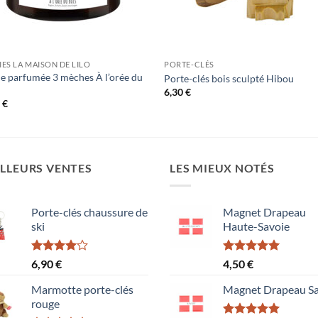
ES LA MAISON DE LILO
PORTE-CLÉS
e parfumée 3 mèches À l’orée du
Porte-clés bois sculpté Hibou
6,30
€
0
€
LLEURS VENTES
LES MIEUX NOTÉS
Porte-clés chaussure de
Magnet Drapeau
ski
Haute-Savoie
Note
Note
5.00
6,90
€
4,50
€
4.00
sur
sur 5
5
Marmotte porte-clés
Magnet Drapeau Sa
rouge