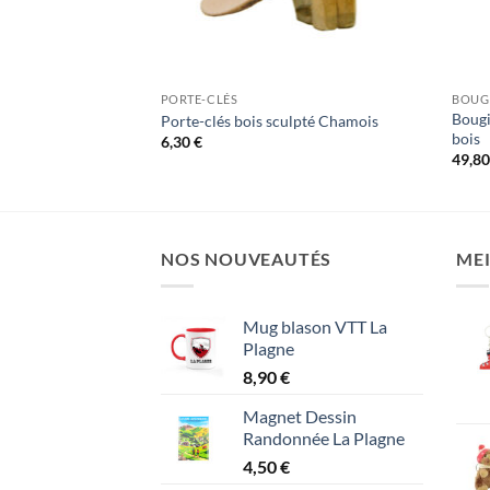
PORTE-CLÉS
BOUGI
Bougi
a Plagne
Porte-clés bois sculpté Chamois
bois
6,30
€
49,8
NOS NOUVEAUTÉS
MEI
Mug blason VTT La
Plagne
8,90
€
Magnet Dessin
Randonnée La Plagne
4,50
€