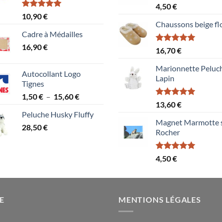
Note
5.00
4,50
€
sur 5
Note
5.00
10,90
€
sur 5
Chaussons beige fl
Cadre à Médailles
16,90
€
Note
5.00
16,70
€
sur 5
Marionnette Peluc
Autocollant Logo
Lapin
Tignes
Plage
1,50
€
–
15,60
€
Note
5.00
13,60
€
de
sur 5
Peluche Husky Fluffy
prix :
Magnet Marmotte 
28,50
€
1,50 €
Rocher
à
15,60 €
Note
5.00
4,50
€
sur 5
E
MENTIONS LÉGALES