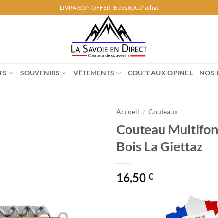
LIVRAISON OFFERTE dès 60€ d'achat
TS
SOUVENIRS
VÊTEMENTS
COUTEAUX OPINEL
NOS 
Accueil
/
Couteaux
Couteau Multifon
Bois La Giettaz
16,50
€