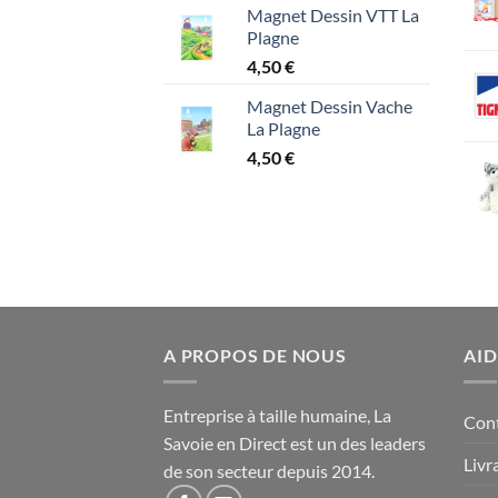
Magnet Dessin VTT La
Plagne
4,50
€
Magnet Dessin Vache
La Plagne
4,50
€
A PROPOS DE NOUS
AID
Entreprise à taille humaine, La
Con
Savoie en Direct est un des leaders
Livr
de son secteur depuis 2014.