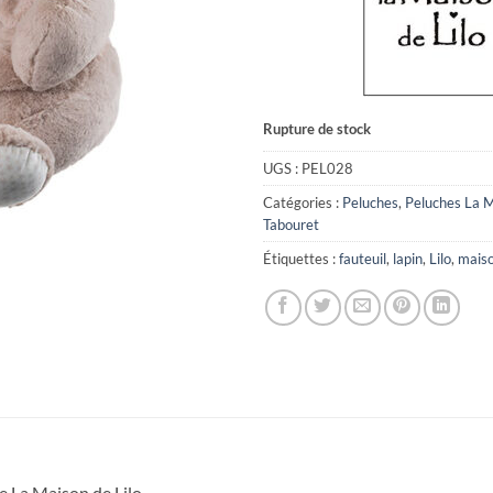
Rupture de stock
UGS :
PEL028
Catégories :
Peluches
,
Peluches La M
Tabouret
Étiquettes :
fauteuil
,
lapin
,
Lilo
,
mais
e La Maison de Lilo.