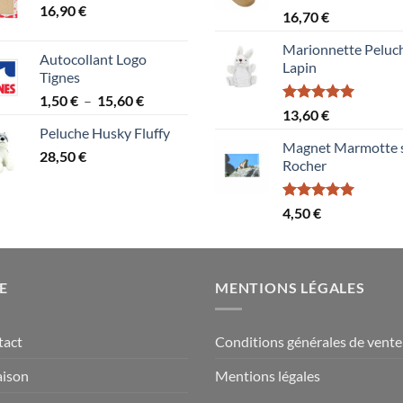
16,90
€
Note
5.00
16,70
€
sur 5
Marionnette Peluc
Autocollant Logo
Lapin
Tignes
Plage
1,50
€
–
15,60
€
Note
5.00
13,60
€
de
sur 5
Peluche Husky Fluffy
prix :
Magnet Marmotte 
28,50
€
1,50 €
Rocher
à
15,60 €
Note
5.00
4,50
€
sur 5
E
MENTIONS LÉGALES
tact
Conditions générales de vente
aison
Mentions légales