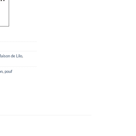
aison de Lilo
,
on
,
pouf