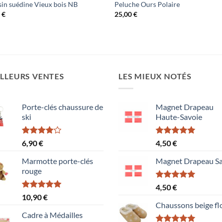
in suédine Vieux bois NB
Peluche Ours Polaire
5
€
25,00
€
LLEURS VENTES
LES MIEUX NOTÉS
Porte-clés chaussure de
Magnet Drapeau
ski
Haute-Savoie
Note
Note
5.00
6,90
€
4,50
€
4.00
sur
sur 5
5
Marmotte porte-clés
Magnet Drapeau Sa
rouge
Note
5.00
4,50
€
sur 5
Note
5.00
10,90
€
sur 5
Chaussons beige fl
Cadre à Médailles