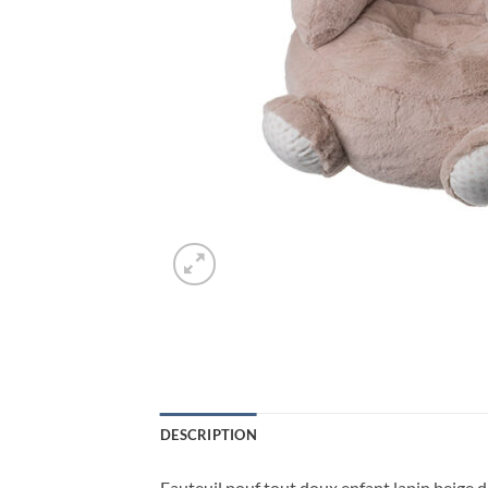
DESCRIPTION
Fauteuil pouf tout doux enfant lapin beige d