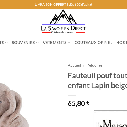
LIVRAISON OFFERTE dès 60€ d'achat
TS
SOUVENIRS
VÊTEMENTS
COUTEAUX OPINEL
NOS 
Accueil
/
Peluches
Fauteuil pouf tou
enfant Lapin beig
65,80
€