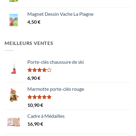
Magnet Dessin Vache La Plagne
4,50
€
MEILLEURS VENTES
Porte-clés chaussure de ski
Note
6,90
€
4.00
sur
5
Marmotte porte-clés rouge
Note
5.00
10,90
€
sur 5
Cadre à Médailles
16,90
€