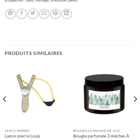
Étiquettes :
bois
,
horloge
,
imitation
,
peint
PRODUITS SIMILAIRES
LANCE-PIERRES
BOUGIES LA MAISON DE LILO
Bougie parfumée 3 mèches À
Lance-pierre Loup