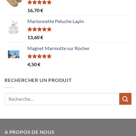
Note
5.00
16,70
€
sur 5
Marionnette Peluche Lapin
Note
5.00
13,60
€
sur 5
Magnet Marmotte sur Rocher
Note
5.00
4,50
€
sur 5
RECHERCHER UN PRODUIT
Recherche
pour :
A PROPOS DE NOUS