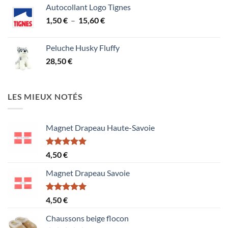
Autocollant Logo Tignes
Plage
1,50
€
–
15,60
€
de
prix :
Peluche Husky Fluffy
1,50 €
28,50
€
à
15,60 €
LES MIEUX NOTÉS
Magnet Drapeau Haute-Savoie
Note
5.00
4,50
€
sur 5
Magnet Drapeau Savoie
Note
5.00
4,50
€
sur 5
Chaussons beige flocon