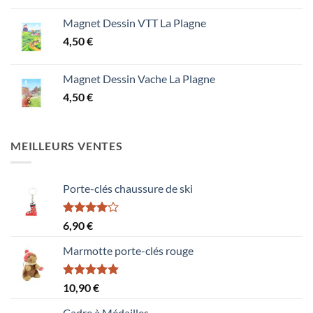
Magnet Dessin VTT La Plagne
4,50
€
Magnet Dessin Vache La Plagne
4,50
€
MEILLEURS VENTES
Porte-clés chaussure de ski
Note
6,90
€
4.00
sur
5
Marmotte porte-clés rouge
Note
5.00
10,90
€
sur 5
Cadre à Médailles