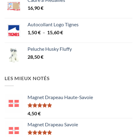
16,90
€
Autocollant Logo Tignes
Plage
1,50
€
–
15,60
€
de
prix :
Peluche Husky Fluffy
1,50 €
28,50
€
à
15,60 €
LES MIEUX NOTÉS
Magnet Drapeau Haute-Savoie
Note
5.00
4,50
€
sur 5
Magnet Drapeau Savoie