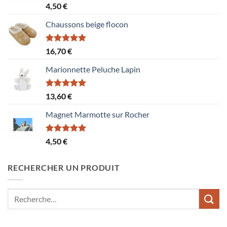
Note
5.00
4,50
€
sur 5
Chaussons beige flocon
Note
5.00
16,70
€
sur 5
Marionnette Peluche Lapin
Note
5.00
13,60
€
sur 5
Magnet Marmotte sur Rocher
Note
5.00
4,50
€
sur 5
RECHERCHER UN PRODUIT
Recherche
pour :