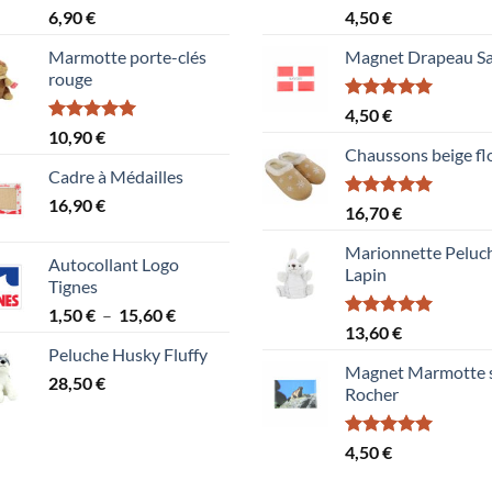
Note
Note
5.00
6,90
€
4,50
€
4.00
sur
sur 5
5
Marmotte porte-clés
Magnet Drapeau Sa
rouge
Note
5.00
4,50
€
sur 5
Note
5.00
10,90
€
sur 5
Chaussons beige fl
Cadre à Médailles
16,90
€
Note
5.00
16,70
€
sur 5
Marionnette Peluc
Autocollant Logo
Lapin
Tignes
Plage
1,50
€
–
15,60
€
Note
5.00
13,60
€
de
sur 5
Peluche Husky Fluffy
prix :
Magnet Marmotte 
28,50
€
1,50 €
Rocher
à
15,60 €
Note
5.00
4,50
€
sur 5