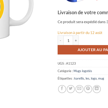
Livraison de votre com
Ce produit sera expédié dans 3
Livraison à partir du 12 août
quantité de Mug logo Les Karellis
AJOUTER AU PA
UGS :
A1123
Catégorie :
Mugs logotés
Étiquettes :
karellis
,
les
,
logo
,
mug