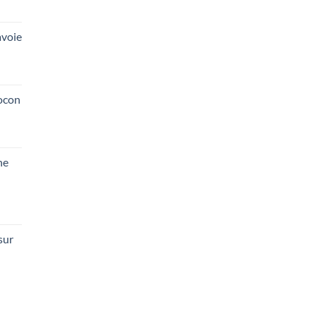
voie
ocon
he
sur