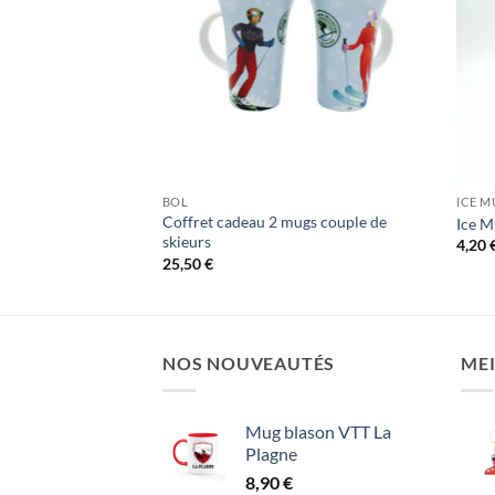
BOL
ICE M
Coffret cadeau 2 mugs couple de
Rouge
Ice M
skieurs
4,20
25,50
€
NOS NOUVEAUTÉS
MEI
Mug blason VTT La
Plagne
8,90
€