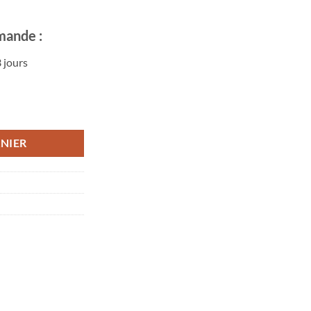
mande :
 jours
NIER