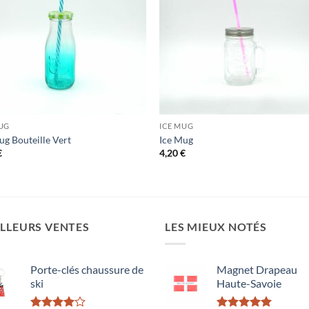
UG
ICE MUG
ug Bouteille Vert
Ice Mug
€
4,20
€
LLEURS VENTES
LES MIEUX NOTÉS
Porte-clés chaussure de
Magnet Drapeau
ski
Haute-Savoie