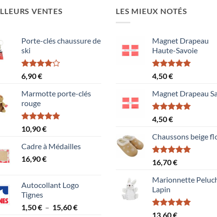
LLEURS VENTES
LES MIEUX NOTÉS
Porte-clés chaussure de
Magnet Drapeau
ski
Haute-Savoie
Note
Note
5.00
6,90
€
4,50
€
4.00
sur
sur 5
5
Marmotte porte-clés
Magnet Drapeau Sa
rouge
Note
5.00
4,50
€
sur 5
Note
5.00
10,90
€
sur 5
Chaussons beige fl
Cadre à Médailles
16,90
€
Note
5.00
16,70
€
sur 5
Marionnette Peluc
Autocollant Logo
Lapin
Tignes
Plage
1,50
€
–
15,60
€
Note
5.00
13,60
€
de