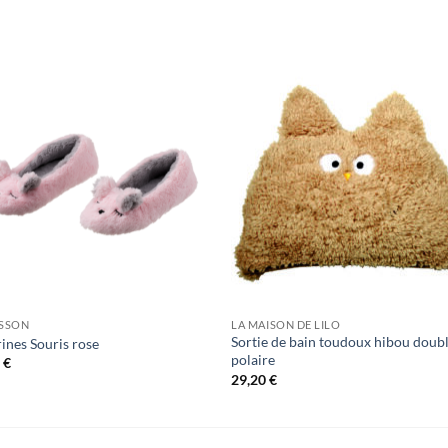
SSON
LA MAISON DE LILO
Sortie de bain toudoux hibou doub
rines Souris rose
polaire
0
€
29,20
€