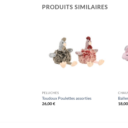
PRODUITS SIMILAIRES
PELUCHES
CHAU
fourrure Rosaces
Toudoux Poulettes assorties
Balle
26,00
€
18,0