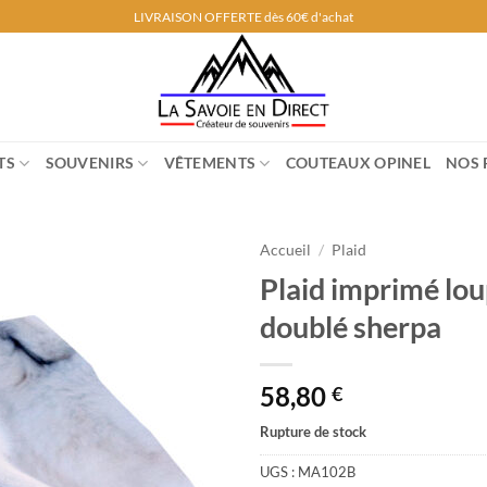
LIVRAISON OFFERTE dès 60€ d'achat
TS
SOUVENIRS
VÊTEMENTS
COUTEAUX OPINEL
NOS 
Accueil
/
Plaid
Plaid imprimé lou
doublé sherpa
58,80
€
Rupture de stock
UGS :
MA102B