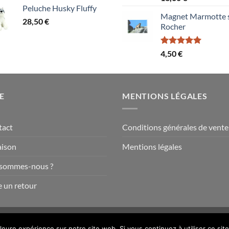
sur 5
Peluche Husky Fluffy
prix :
Magnet Marmotte 
28,50
€
1,50 €
Rocher
à
15,60 €
Note
5.00
4,50
€
sur 5
E
MENTIONS LÉGALES
tact
Conditions générales de vente
aison
Mentions légales
 sommes-nous ?
e un retour
lleure expérience sur notre site web. Si vous continuez à utiliser ce s