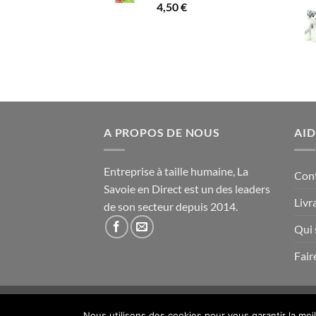
4,50
€
A PROPOS DE NOUS
AID
Entreprise à taille humaine, La
Con
Savoie en Direct est un des leaders
Livr
de son secteur depuis 2014.
Qui
Fair
Copyright 2014- 2026 ©
La Savoie en Direct
Nous utilisons des cookies pour vous garantir la mei