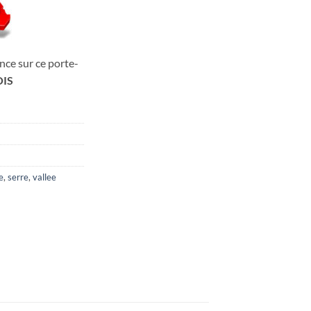
nce sur ce porte-
IS
e
,
serre
,
vallee