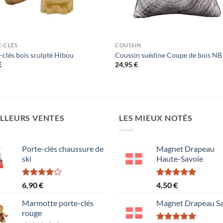
E-CLÉS
COUSSIN
-clés bois sculpté Hibou
Coussin suédine Coupe de bois NB
€
24,95
€
LLEURS VENTES
LES MIEUX NOTÉS
Porte-clés chaussure de
Magnet Drapeau
ski
Haute-Savoie
Note
Note
5.00
6,90
€
4,50
€
4.00
sur
sur 5
5
Marmotte porte-clés
Magnet Drapeau Sa
rouge