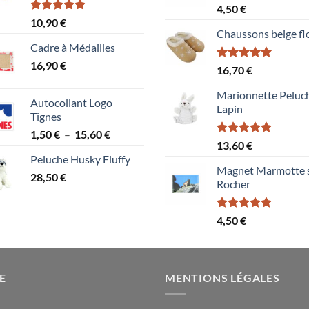
Note
5.00
4,50
€
sur 5
Note
5.00
10,90
€
sur 5
Chaussons beige fl
Cadre à Médailles
16,90
€
Note
5.00
16,70
€
sur 5
Marionnette Peluc
Autocollant Logo
Lapin
Tignes
Plage
1,50
€
–
15,60
€
Note
5.00
13,60
€
de
sur 5
Peluche Husky Fluffy
prix :
Magnet Marmotte 
28,50
€
1,50 €
Rocher
à
15,60 €
Note
5.00
4,50
€
sur 5
E
MENTIONS LÉGALES