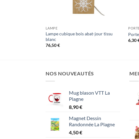
LAMPE
PORT
Lampe cubique bois abat-jour tissu
lpté Ours
Porte
blanc
6,30
76,50
€
NOS NOUVEAUTÉS
MEI
Mug blason VTT La
Plagne
8,90
€
Magnet Dessin
Randonnée La Plagne
4,50
€