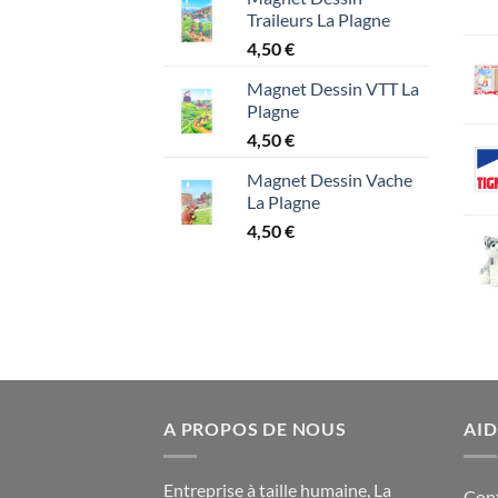
Traileurs La Plagne
4,50
€
Magnet Dessin VTT La
Plagne
4,50
€
Magnet Dessin Vache
La Plagne
4,50
€
A PROPOS DE NOUS
AID
Entreprise à taille humaine, La
Con