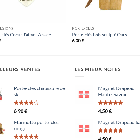
RÉGIONS
PORTE-CLÉS
-clés Coeur J’aime l’Alsace
Porte-clés bois sculpté Ours
€
6,30
€
LLEURS VENTES
LES MIEUX NOTÉS
Porte-clés chaussure de
Magnet Drapeau
ski
Haute-Savoie
Note
Note
5.00
6,90
€
4,50
€
4.00
sur
sur 5
5
Marmotte porte-clés
Magnet Drapeau Sa
rouge
Note
5.00
4,50
€