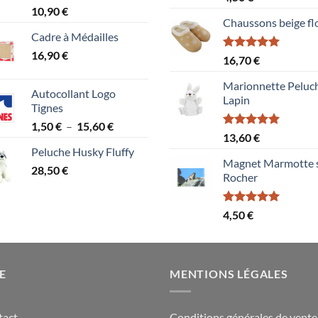
sur 5
Note
5.00
10,90
€
sur 5
Chaussons beige fl
Cadre à Médailles
16,90
€
Note
5.00
16,70
€
sur 5
Marionnette Peluc
Autocollant Logo
Lapin
Tignes
Plage
1,50
€
–
15,60
€
Note
5.00
13,60
€
de
sur 5
Peluche Husky Fluffy
prix :
Magnet Marmotte 
28,50
€
1,50 €
Rocher
à
15,60 €
Note
5.00
4,50
€
sur 5
E
MENTIONS LÉGALES
tact
Conditions générales de vente