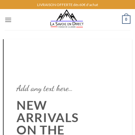
Passer
LIVRAISON OFFERTE dès 60€ d'achat
au
contenu
0
Add any text here…
NEW
ARRIVALS
ON THE