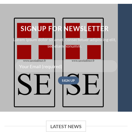
SIGNUP FOR NEWSLETTER
Lorem ipsum dolor sit amet, consectetuer adipiscing elit,
sed diam nonumm.
LATEST NEWS