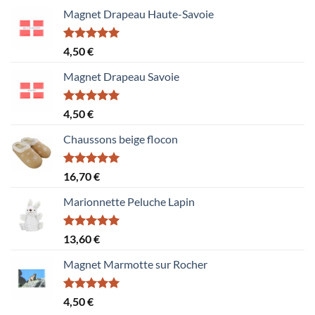
Magnet Drapeau Haute-Savoie
Note
5.00
4,50
€
sur 5
Magnet Drapeau Savoie
Note
5.00
4,50
€
sur 5
Chaussons beige flocon
Note
5.00
16,70
€
sur 5
Marionnette Peluche Lapin
Note
5.00
13,60
€
sur 5
Magnet Marmotte sur Rocher
Note
5.00
4,50
€
sur 5