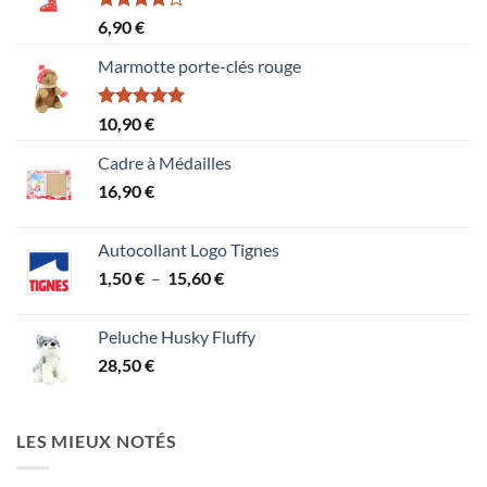
Note
6,90
€
4.00
sur
5
Marmotte porte-clés rouge
Note
5.00
10,90
€
sur 5
Cadre à Médailles
16,90
€
Autocollant Logo Tignes
Plage
1,50
€
–
15,60
€
de
prix :
Peluche Husky Fluffy
1,50 €
28,50
€
à
15,60 €
LES MIEUX NOTÉS